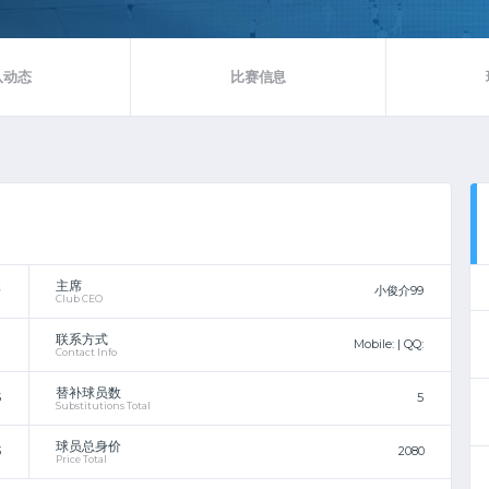
队动态
比赛信息
主席
哥
小俊介99
Club CEO
联系方式
Mobile:
| QQ:
Contact Info
替补球员数
5
5
Substitutions Total
球员总身价
3
2080
Price Total