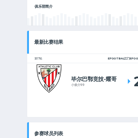
俱乐部简介
最新比赛结果
第17轮
EFOOTBAL江门EFO
毕尔巴鄂竞技-耀哥
小俊介99
参赛球员列表