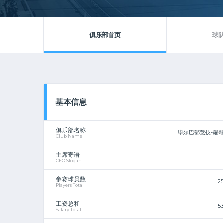
俱乐部首页
球
基本信息
俱乐部名称
毕尔巴鄂竞技-耀
Club Name
主席寄语
CEO Slogan
参赛球员数
2
Players Total
工资总和
5
Salary Total