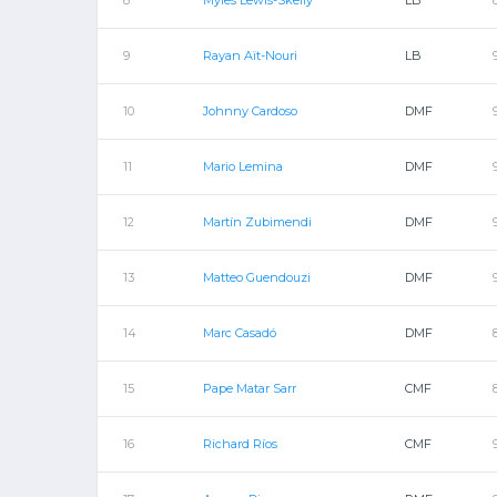
8
Myles Lewis-Skelly
LB
9
Rayan Aït-Nouri
LB
10
Johnny Cardoso
DMF
11
Mario Lemina
DMF
12
Martín Zubimendi
DMF
13
Matteo Guendouzi
DMF
14
Marc Casadó
DMF
15
Pape Matar Sarr
CMF
16
Richard Ríos
CMF