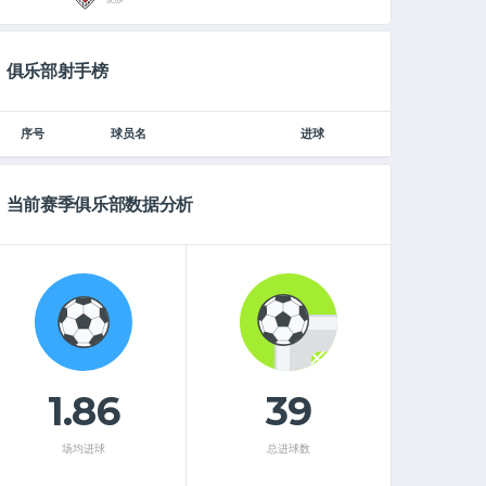
俱乐部射手榜
序号
球员名
进球
当前赛季俱乐部数据分析
1.86
39
场均进球
总进球数