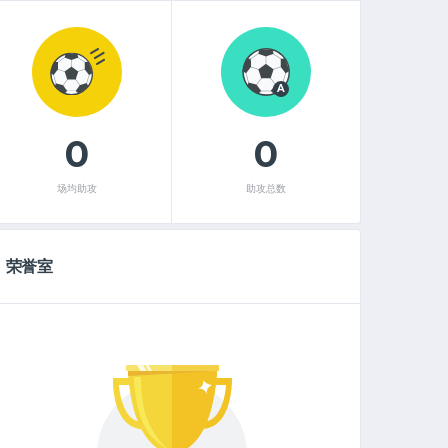
A
0
0
场均助攻
助攻总数
荣誉室