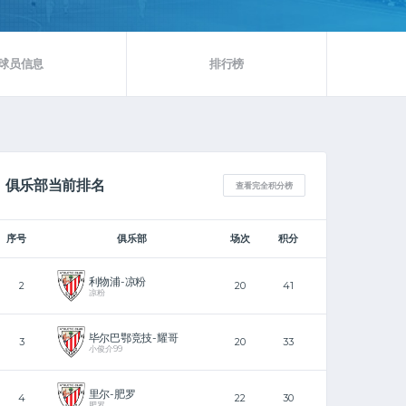
球员信息
排行榜
俱乐部当前排名
查看完全积分榜
序号
俱乐部
场次
积分
利物浦-凉粉
2
20
41
凉粉
毕尔巴鄂竞技-耀哥
3
20
33
小俊介99
里尔-肥罗
4
22
30
肥罗