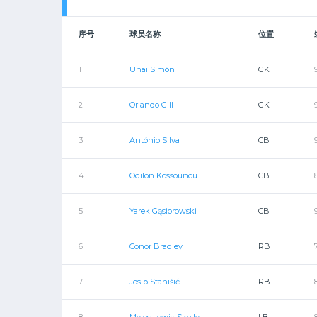
序号
球员名称
位置
1
Unai Simón
GK
2
Orlando Gill
GK
3
António Silva
CB
4
Odilon Kossounou
CB
5
Yarek Gąsiorowski
CB
6
Conor Bradley
RB
7
Josip Stanišić
RB