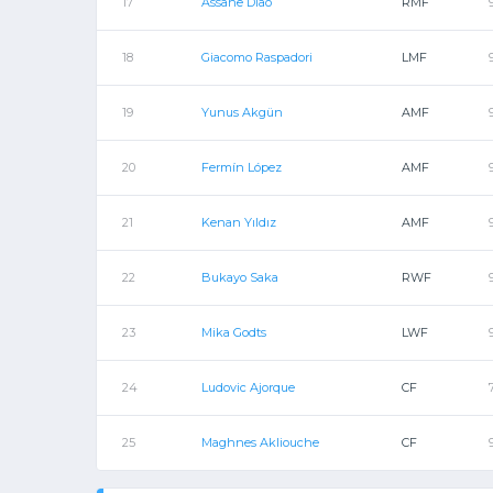
17
Assane Diao
RMF
18
Giacomo Raspadori
LMF
19
Yunus Akgün
AMF
20
Fermín López
AMF
21
Kenan Yıldız
AMF
22
Bukayo Saka
RWF
23
Mika Godts
LWF
24
Ludovic Ajorque
CF
25
Maghnes Akliouche
CF