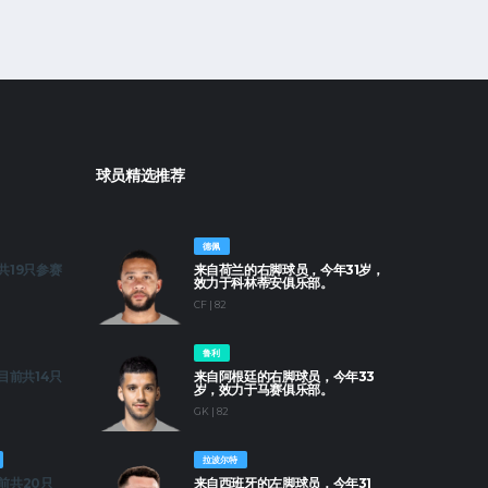
球员精选推荐
德佩
共19只参赛
来自荷兰的右脚球员，今年31岁，
效力于科林蒂安俱乐部。
CF | 82
鲁利
目前共14只
来自阿根廷的右脚球员，今年33
岁，效力于马赛俱乐部。
GK | 82
拉波尔特
前共20只
来自西班牙的左脚球员，今年31