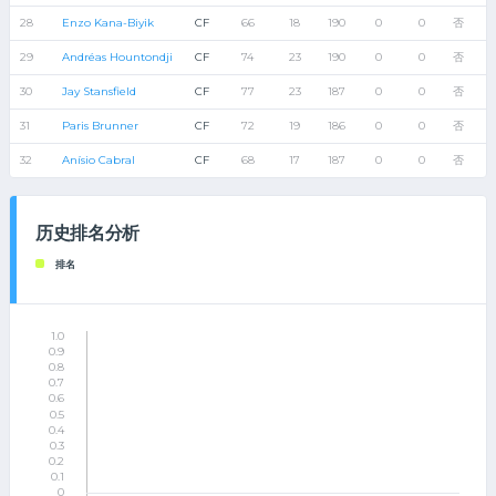
28
Enzo Kana-Biyik
CF
66
18
190
0
0
否
29
Andréas Hountondji
CF
74
23
190
0
0
否
30
Jay Stansfield
CF
77
23
187
0
0
否
31
Paris Brunner
CF
72
19
186
0
0
否
32
Anísio Cabral
CF
68
17
187
0
0
否
历史排名分析
排名