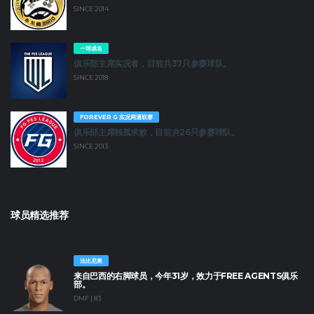
SINCE 2014
一球成名
俱乐部主席实况者，目前共37只参赛球队。
SINCE 2018
FOREVER G 实况网通联赛
俱乐部主席独孤求败，目前共26只参赛球队。
SINCE 2013
球员精选推荐
法比尼奥
来自巴西的右脚球员，今年31岁，效力于FREE AGENTS俱乐
部。
DMF | 83