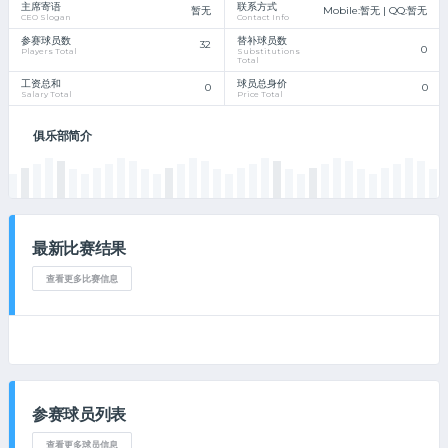
主席寄语
联系方式
暂无
Mobile:
暂无
| QQ:
暂无
CEO Slogan
Contact Info
参赛球员数
替补球员数
32
0
Players Total
Substitutions
Total
工资总和
球员总身价
0
0
Salary Total
Price Total
俱乐部简介
最新比赛结果
查看更多比赛信息
参赛球员列表
查看更多球员信息