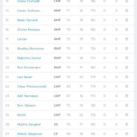
13
Victor Froholdt
CMF
76
19
185
0
0
否
14
Cavan Sullivan
AMF
71
16
170
0
0
否
15
Noah Darvich
AMF
74
19
184
0
0
否
16
Divine Mukasa
AMF
70
18
180
0
0
否
17
Lorran
AMF
73
19
173
0
0
否
18
Bradley Burrowes
RWF
70
17
178
0
0
否
19
Robinho Júnior
RWF
70
18
170
0
0
否
20
Toni Fernández
RWF
73
17
180
0
0
否
21
Leo Sauer
LWF
75
20
179
0
0
否
22
Oskar Pietuszewski
LWF
69
17
179
0
0
否
23
Adil Hamdani
LWF
67
16
170
0
0
否
24
Tom Watson
LWF
75
19
183
0
0
否
25
Kevin
LWF
78
22
176
0
0
否
26
Mathis Jangéal
SS
70
17
180
0
0
否
27
Artem Stepanov
CF
69
18
192
0
0
否