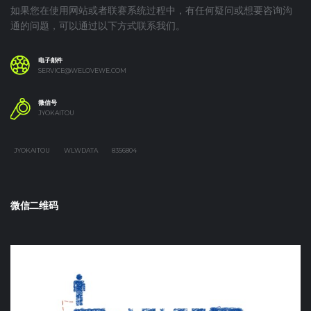
如果您在使用网站或者联赛系统过程中，有任何疑问或想要咨询沟
通的问题，可以通过以下方式联系我们。
电子邮件
SERVICE@WELOVEWE.COM
微信号
JYOKAITOU
JYOKAITOU
WLWDATA
8356804
微信二维码