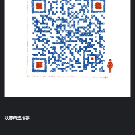
联赛精选推荐