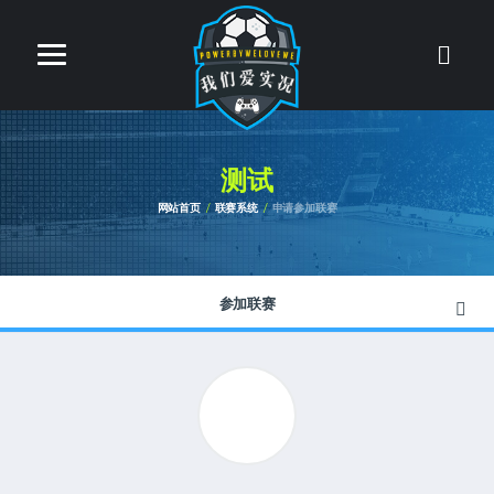
测试
网站首页
联赛系统
申请参加联赛
参加联赛