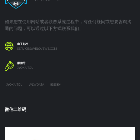
如果您在使用网站或者联赛系统过程中，有任何疑问或想要咨询沟
通的问题，可以通过以下方式联系我们。
电子邮件
SERVICE@WELOVEWE.COM
微信号
JYOKAITOU
JYOKAITOU
WLWDATA
8356804
微信二维码