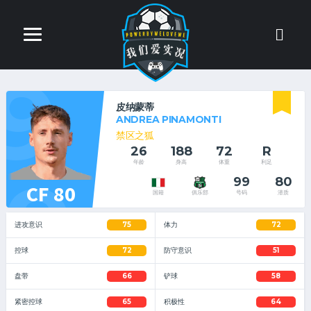
9
皮纳蒙蒂
ANDREA PINAMONTI
禁区之狐
26
188
72
R
年龄
身高
体重
利足
9
99
80
CF 80
号码
潜质
国籍
俱乐部
进攻意识
75
体力
72
控球
72
防守意识
51
盘带
66
铲球
58
紧密控球
65
积极性
64