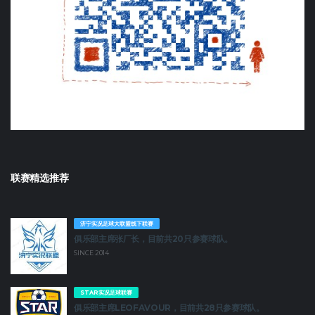
联赛精选推荐
济宁实况足球大联盟线下联赛
俱乐部主席张厂长，目前共20只参赛球队。
SINCE 2014
STAR实况足球联赛
俱乐部主席LEOFAVOUR，目前共28只参赛球队。