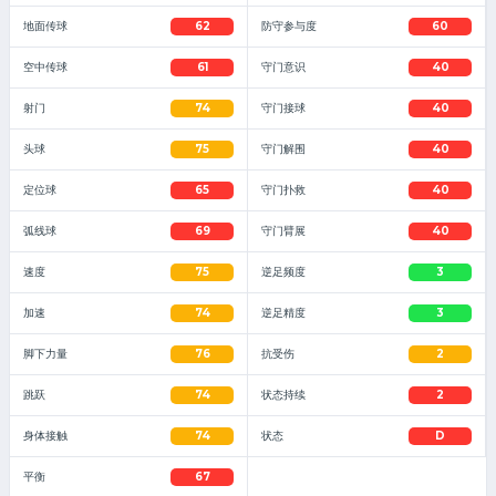
地面传球
62
防守参与度
60
空中传球
61
守门意识
40
射门
74
守门接球
40
头球
75
守门解围
40
定位球
65
守门扑救
40
弧线球
69
守门臂展
40
速度
75
逆足频度
3
加速
74
逆足精度
3
脚下力量
76
抗受伤
2
跳跃
74
状态持续
2
身体接触
74
状态
D
平衡
67