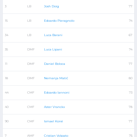
3
LB
Josh Doig
77
15
LB
Edoardo Pieragnolo
74
34
LB
Luca Barani
67
35
DMF
Luca Lipani
74
11
DMF
Daniel Boloca
77
18
DMF
Nemanja Matić
80
44
CMF
Edoardo Iannoni
73
40
CMF
Aster Vranckx
78
90
CMF
Ismael Koné
77
7
AMF
Cristian Volpato
75