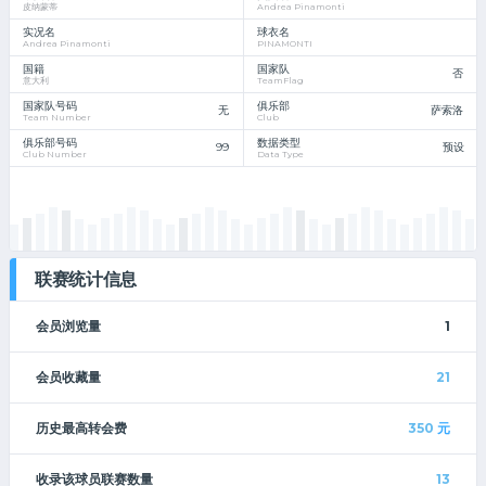
皮纳蒙蒂
Andrea Pinamonti
实况名
球衣名
Andrea Pinamonti
PINAMONTI
国籍
国家队
否
意大利
TeamFlag
国家队号码
俱乐部
无
萨索洛
Team Number
Club
俱乐部号码
数据类型
99
预设
Club Number
Data Type
联赛统计信息
会员浏览量
1
会员收藏量
21
历史最高转会费
350
元
收录该球员联赛数量
13