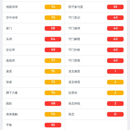
地面传球
74
防守参与度
65
空中传球
76
守门意识
40
射门
58
守门接球
40
头球
64
守门解围
40
定位球
69
守门扑救
40
弧线球
77
守门臂展
40
速度
75
逆足频度
1
加速
73
逆足精度
2
脚下力量
74
抗受伤
2
跳跃
68
状态持续
2
身体接触
70
状态
D
平衡
65