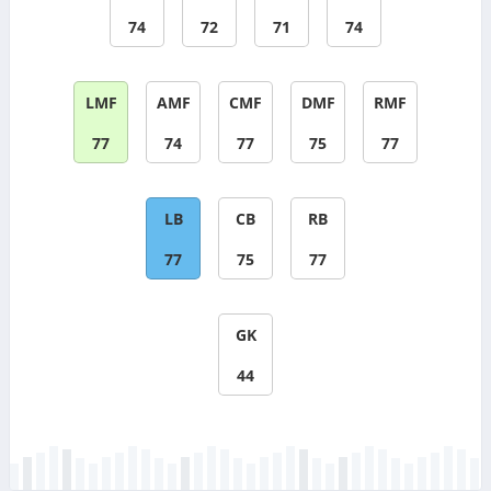
74
72
71
74
LMF
AMF
CMF
DMF
RMF
77
74
77
75
77
LB
CB
RB
77
75
77
GK
44