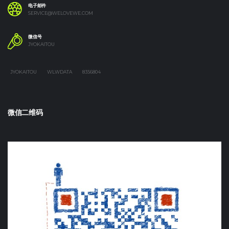
电子邮件
SERVICE@WELOVEWE.COM
微信号
JYOKAITOU
JYOKAITOU
WLWDATA
8356804
微信二维码