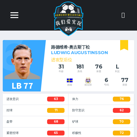
6
路德维希·奥古斯丁松
LUDWIG AUGUSTINSSON
进攻型后位
31
181
76
L
年龄
身高
体重
利足
6
77
LB 77
号码
潜质
国籍
俱乐部
进攻意识
63
体力
76
控球
71
防守意识
62
盘带
68
铲球
70
紧密控球
65
积极性
72