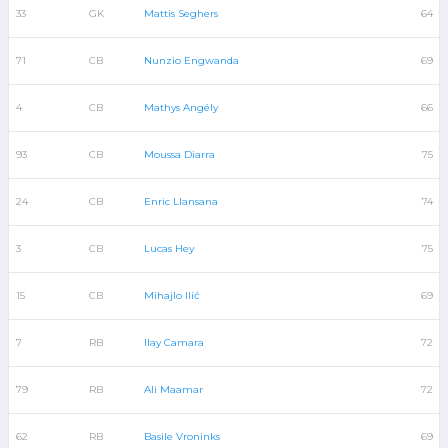
33
GK
Mattis Seghers
64
71
CB
Nunzio Engwanda
69
4
CB
Mathys Angély
66
93
CB
Moussa Diarra
75
24
CB
Enric Llansana
74
3
CB
Lucas Hey
75
15
CB
Mihajlo Ilić
69
7
RB
Ilay Camara
72
79
RB
Ali Maamar
72
62
RB
Basile Vroninks
69