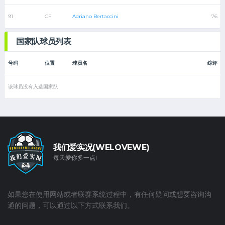
91
CF
Adriano Bertaccini
76
国家队球员列表
号码
位置
球员名
综评
该球员没有入选国家队
我们爱实况(WELOVEWE)
每天爱你多一点!
如果您在使用网站或者联赛系统过程中，有任何疑问或想要咨询沟
通的问题，可以通过以下方式联系我们。