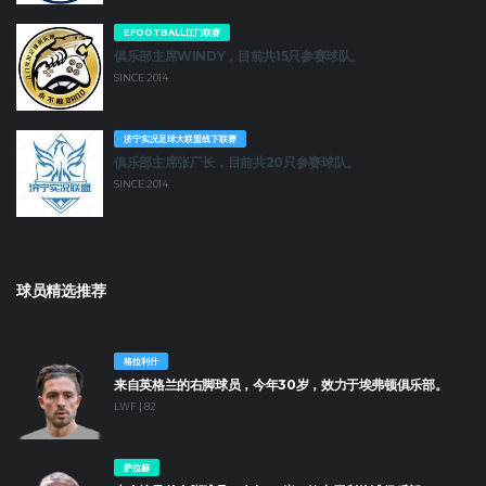
EFOOTBALL江门联赛
俱乐部主席WINDY，目前共15只参赛球队。
SINCE 2014
济宁实况足球大联盟线下联赛
俱乐部主席张厂长，目前共20只参赛球队。
SINCE 2014
球员精选推荐
格拉利什
来自英格兰的右脚球员，今年30岁，效力于埃弗顿俱乐部。
LWF | 82
萨拉赫