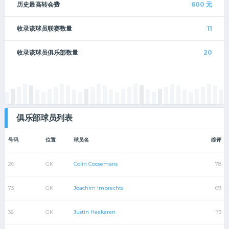
历史最高转会费
600
元
收录该球员联赛数量
11
收录该球员俱乐部数量
20
俱乐部球员列表
号码
位置
球员名
综评
26
GK
Colin Coosemans
78
73
GK
Joachim Imbrechts
69
32
GK
Justin Heekeren
73