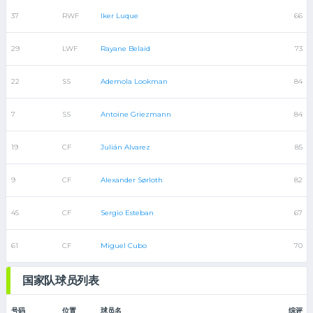
37
RWF
Iker Luque
66
29
LWF
Rayane Belaid
73
22
SS
Ademola Lookman
84
7
SS
Antoine Griezmann
84
19
CF
Julián Alvarez
85
9
CF
Alexander Sørloth
82
45
CF
Sergio Esteban
67
61
CF
Miguel Cubo
70
国家队球员列表
号码
位置
球员名
综评