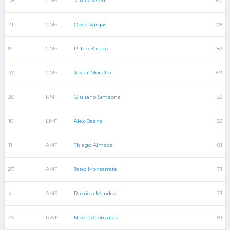
28
CMF
Taufik Seidu
67
21
CMF
Obed Vargas
78
8
CMF
Pablo Barrios
83
47
CMF
Javier Morcillo
69
20
RMF
Giuliano Simeone
83
10
LMF
Álex Baena
83
11
AMF
Thiago Almada
81
27
AMF
Jano Monserrate
71
4
AMF
Rodrigo Mendoza
73
23
RWF
Nicolás González
81