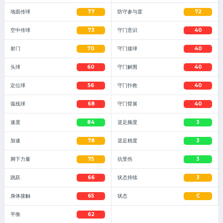
地面传球
77
防守参与度
72
空中传球
73
守门意识
40
射门
70
守门接球
40
头球
60
守门解围
40
定位球
56
守门扑救
40
弧线球
68
守门臂展
40
速度
84
逆足频度
3
加速
78
逆足精度
3
脚下力量
75
抗受伤
3
跳跃
66
状态持续
3
身体接触
65
状态
C
平衡
62