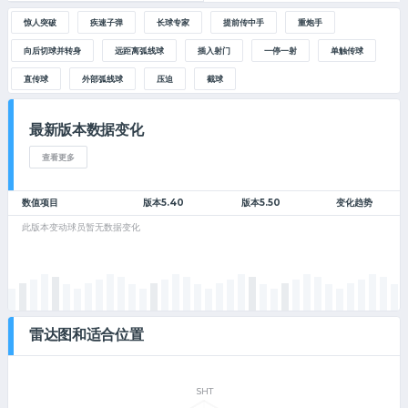
惊人突破
疾速子弹
长球专家
提前传中手
重炮手
向后切球并转身
远距离弧线球
插入射门
一停一射
单触传球
直传球
外部弧线球
压迫
截球
最新版本数据变化
查看更多
数值项目
版本5.40
版本5.50
变化趋势
此版本变动球员暂无数据变化
雷达图和适合位置