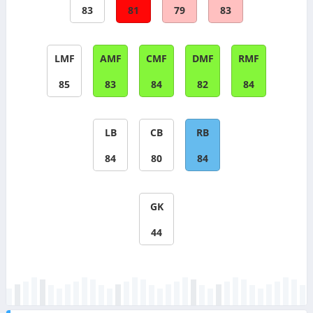
83
81
79
83
LMF
AMF
CMF
DMF
RMF
85
83
84
82
84
LB
CB
RB
84
80
84
GK
44