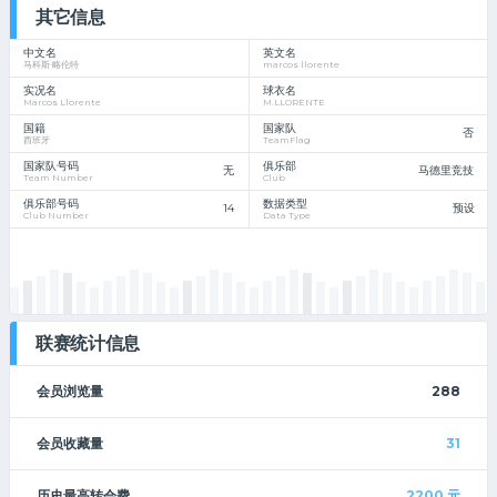
其它信息
中文名
英文名
马科斯·略伦特
marcos llorente
实况名
球衣名
Marcos Llorente
M.LLORENTE
国籍
国家队
否
西班牙
TeamFlag
国家队号码
俱乐部
无
马德里竞技
Team Number
Club
俱乐部号码
数据类型
14
预设
Club Number
Data Type
联赛统计信息
会员浏览量
288
会员收藏量
31
历史最高转会费
2200
元