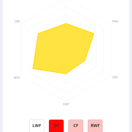
LWF
SS
CF
RWF