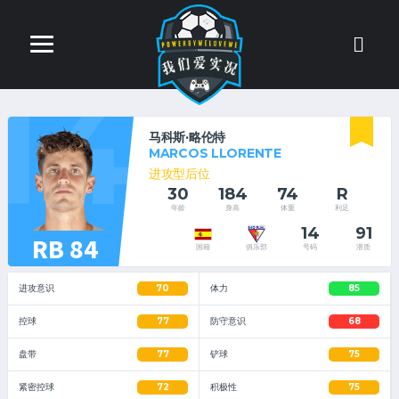
14
马科斯·略伦特
MARCOS LLORENTE
进攻型后位
30
184
74
R
年龄
身高
体重
利足
14
91
RB 84
号码
潜质
国籍
俱乐部
进攻意识
70
体力
85
控球
77
防守意识
68
盘带
77
铲球
75
紧密控球
72
积极性
75