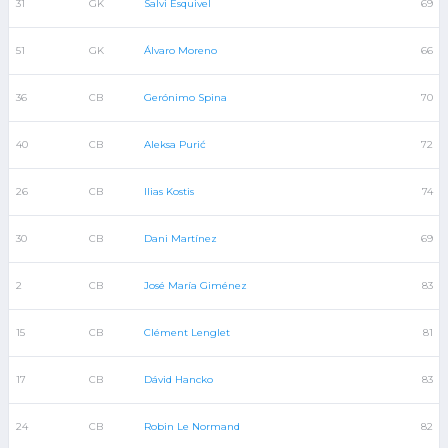
31
GK
Salvi Esquivel
69
51
GK
Álvaro Moreno
66
36
CB
Gerónimo Spina
70
40
CB
Aleksa Purić
72
26
CB
Ilias Kostis
74
30
CB
Dani Martínez
69
2
CB
José María Giménez
83
15
CB
Clément Lenglet
81
17
CB
Dávid Hancko
83
24
CB
Robin Le Normand
82