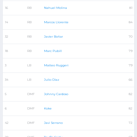
16
RB
Nahuel Molina
81
14
RB
Marcos Llorente
84
32
RB
Javier Boñar
70
18
RB
Marc Pubill
79
3
LB
Matteo Ruggeri
79
34
LB
Julio Díaz
66
5
DMF
Johnny Cardoso
82
6
DMF
Koke
82
42
DMF
Javi Serrano
72