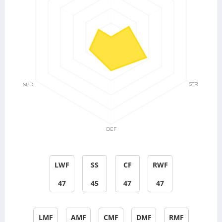
LWF
SS
CF
RWF
47
45
47
47
LMF
AMF
CMF
DMF
RMF