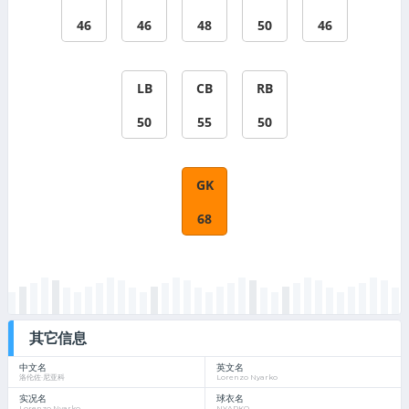
46
46
48
50
46
LB
CB
RB
50
55
50
GK
68
其它信息
中文名
英文名
洛伦佐·尼亚科
Lorenzo Nyarko
实况名
球衣名
Lorenzo Nyarko
NYARKO