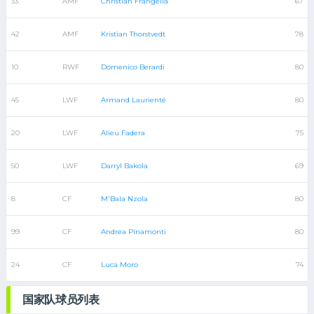
33
AMF
Christian Frangella
67
42
AMF
Kristian Thorstvedt
78
10
RWF
Domenico Berardi
80
45
LWF
Armand Laurienté
80
20
LWF
Alieu Fadera
75
50
LWF
Darryl Bakola
69
8
CF
M'Bala Nzola
80
99
CF
Andrea Pinamonti
80
24
CF
Luca Moro
74
国家队球员列表