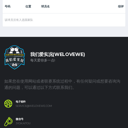
号码
位置
球员名
综评
该球员没有入选国家队
我们爱实况(WELOVEWE)
每天爱你多一点!
如果您在使用网站或者联赛系统过程中，有任何疑问或想要咨询沟
通的问题，可以通过以下方式联系我们。
电子邮件
SERVICE@WELOVEWE.COM
微信号
JYOKAITOU