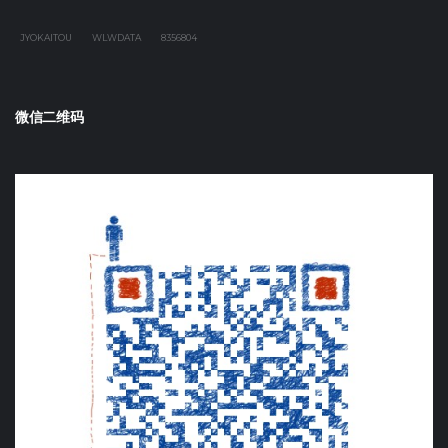
JYOKAITOU
WLWDATA
8356804
微信二维码