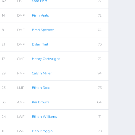
42
LB
Sam Hart
72
14
DMF
Finn Yeats
72
8
DMF
Brad Spencer
74
21
DMF
Dylan Tait
73
17
CMF
Henry Cartwright
72
29
RMF
Calvin Miller
74
23
LMF
Ethan Ross
73
36
AMF
Kai Brown
64
24
LWF
Ethan Williams
71
11
LWF
Ben Broggio
70