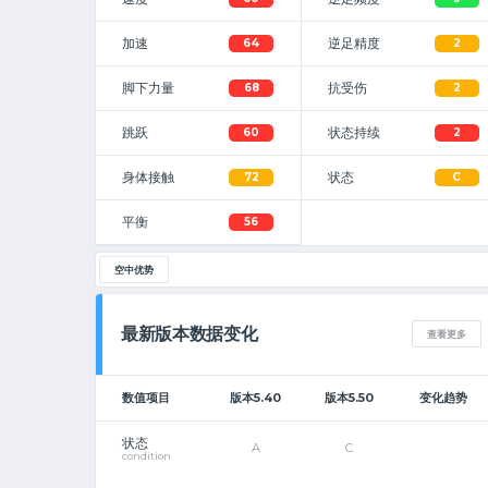
加速
逆足精度
64
2
脚下力量
抗受伤
68
2
跳跃
状态持续
60
2
身体接触
状态
72
C
平衡
56
空中优势
最新版本数据变化
查看更多
数值项目
版本5.40
版本5.50
变化趋势
状态
A
C
condition