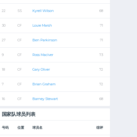
22
SS
Kyrell Wilson
68
30
CF
Louie Marsh
71
27
CF
Ben Parkinson
71
9
CF
Ross MacIver
73
18
CF
Gary Oliver
72
7
CF
Brian Graham
72
16
CF
Barney Stewart
68
国家队球员列表
号码
位置
球员名
综评