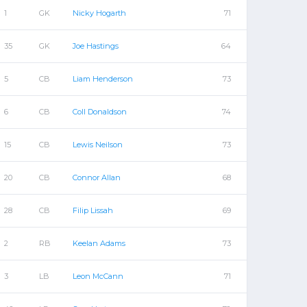
1
GK
Nicky Hogarth
71
35
GK
Joe Hastings
64
5
CB
Liam Henderson
73
6
CB
Coll Donaldson
74
15
CB
Lewis Neilson
73
20
CB
Connor Allan
68
28
CB
Filip Lissah
69
2
RB
Keelan Adams
73
3
LB
Leon McCann
71