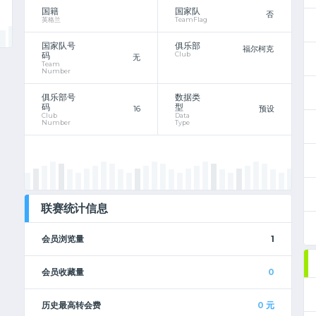
国籍
国家队
否
英格兰
TeamFlag
国家队号
俱乐部
福尔柯克
码
Club
无
Team
Number
俱乐部号
数据类
码
型
16
预设
Club
Data
Number
Type
联赛统计信息
会员浏览量
1
会员收藏量
0
历史最高转会费
0
元