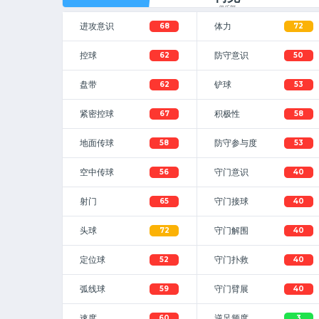
俱乐部
进攻意识
体力
68
72
控球
防守意识
62
50
盘带
铲球
62
53
紧密控球
积极性
67
58
地面传球
防守参与度
58
53
空中传球
守门意识
56
40
射门
守门接球
65
40
头球
守门解围
72
40
定位球
守门扑救
52
40
弧线球
守门臂展
59
40
速度
逆足频度
60
3