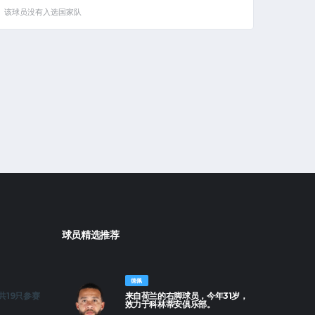
该球员没有入选国家队
球员精选推荐
德佩
共19只参赛
来自荷兰的右脚球员，今年31岁，
效力于科林蒂安俱乐部。