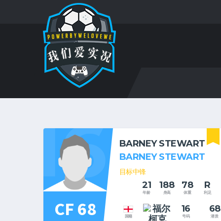
16
BARNEY STEWART
BARNEY STEWART
目标中锋
21
188
78
R
年龄
身高
体重
利足
CF 68
16
68
号码
潜质
国籍