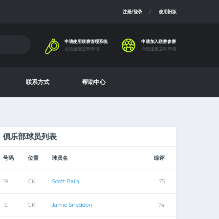
注册/登录
使用旧版
申请使用联赛管理系统
申请加入联赛参赛
点击这里立即申请
点击这里立即申请
联系方式
帮助中心
俱乐部球员列表
号码
位置
球员名
综评
19
GK
Scott Bain
75
12
GK
Jamie Sneddon
74