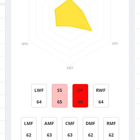
LWF
SS
CF
RWF
64
65
68
64
LMF
AMF
CMF
DMF
RMF
62
63
63
62
62