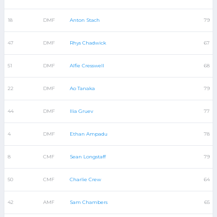
18
DMF
Anton Stach
79
47
DMF
Rhys Chadwick
67
51
DMF
Alfie Cresswell
68
22
DMF
Ao Tanaka
79
44
DMF
Ilia Gruev
77
4
DMF
Ethan Ampadu
78
8
CMF
Sean Longstaff
79
50
CMF
Charlie Crew
64
42
AMF
Sam Chambers
65