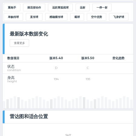
重炮手
插花假动作
远距离弧线球
远射
一停一射
单触传球
直传球
精确横传球
截球
空中优势
飞身铲球
最新版本数据变化
查看更多
数值项目
版本5.40
版本5.50
变化趋势
状态
D
C
condition
身高
194
193
height
雷达图和适合位置