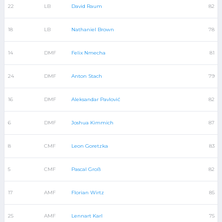
22
LB
David Raum
82
18
LB
Nathaniel Brown
78
14
DMF
Felix Nmecha
81
24
DMF
Anton Stach
79
16
DMF
Aleksandar Pavlović
82
6
DMF
Joshua Kimmich
87
8
CMF
Leon Goretzka
83
5
CMF
Pascal Groß
82
17
AMF
Florian Wirtz
85
25
AMF
Lennart Karl
75