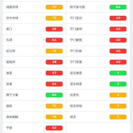
地面传球
70
防守参与度
84
空中传球
72
守门意识
40
射门
58
守门接球
40
头球
64
守门解围
40
定位球
72
守门扑救
40
弧线球
68
守门臂展
40
速度
67
逆足频度
3
加速
64
逆足精度
3
脚下力量
84
抗受伤
2
跳跃
70
状态持续
3
身体接触
76
状态
C
平衡
60