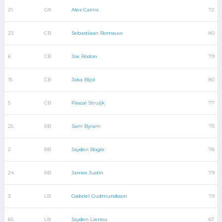
21
GK
Alex Cairns
72
23
CB
Sebastiaan Bornauw
80
6
CB
Joe Rodon
79
15
CB
Jaka Bijol
80
5
CB
Pascal Struijk
77
25
RB
Sam Byram
75
2
RB
Jayden Bogle
78
24
RB
James Justin
79
3
LB
Gabriel Gudmundsson
79
65
LB
Jayden Lienou
67