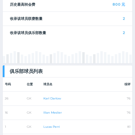
历史最高转会费
800
元
收录该球员联赛数量
2
收录该球员俱乐部数量
2
俱乐部球员列表
号码
位置
球员名
综评
26
GK
Karl Darlow
76
16
GK
Illan Meslier
76
1
GK
Lucas Perri
81