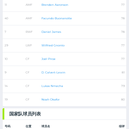
11
AMF
Brenden Aaronson
77
40
AMF
Facundo Buonanotte
78
7
RWF
Daniel James
78
29
LWF
Wilfried Gnonto
77
10
CF
Joël Piroe
77
9
CF
D. Calvert-Lewin
81
14
CF
Lukas Nmecha
79
19
CF
Noah Okafor
80
国家队球员列表
号码
位置
球员名
综评