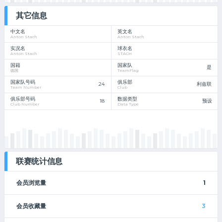
其它信息
中文名
英文名
Anton Stach
Anton Stach
实况名
球衣名
Anton Stach
STACH
国籍
国家队
是
德国
TeamFlag
国家队号码
俱乐部
24
利兹联
Team Number
Club
俱乐部号码
数据类型
18
预设
Club Number
Data Type
联赛统计信息
会员浏览量
1
会员收藏量
3