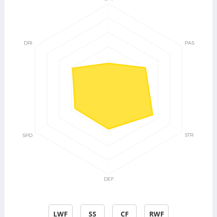
LWF
SS
CF
RWF