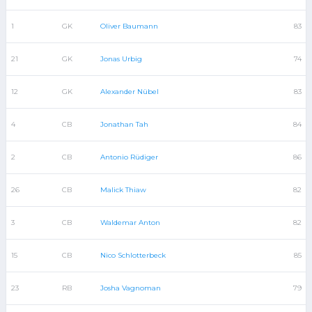
1
GK
Oliver Baumann
83
21
GK
Jonas Urbig
74
12
GK
Alexander Nübel
83
4
CB
Jonathan Tah
84
2
CB
Antonio Rüdiger
86
26
CB
Malick Thiaw
82
3
CB
Waldemar Anton
82
15
CB
Nico Schlotterbeck
85
23
RB
Josha Vagnoman
79