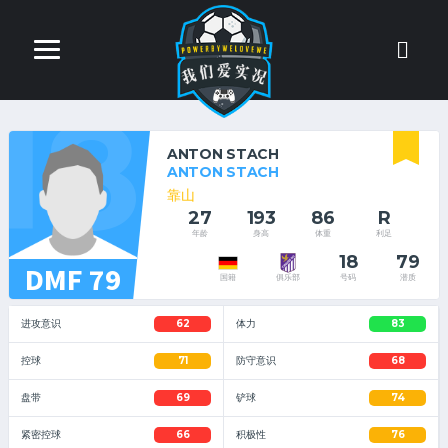
18
ANTON STACH
ANTON STACH
靠山
27
193
86
R
年龄
身高
体重
利足
18
79
DMF 79
号码
潜质
国籍
俱乐部
进攻意识
62
体力
83
控球
71
防守意识
68
盘带
69
铲球
74
紧密控球
66
积极性
76