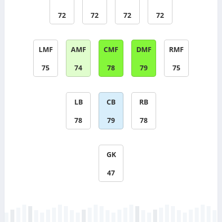
72
72
72
72
LMF
AMF
CMF
DMF
RMF
75
74
78
79
75
LB
CB
RB
78
79
78
GK
47