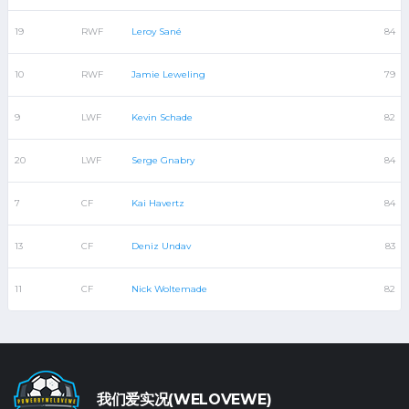
19
RWF
Leroy Sané
84
10
RWF
Jamie Leweling
79
9
LWF
Kevin Schade
82
20
LWF
Serge Gnabry
84
7
CF
Kai Havertz
84
13
CF
Deniz Undav
83
11
CF
Nick Woltemade
82
我们爱实况(WELOVEWE)