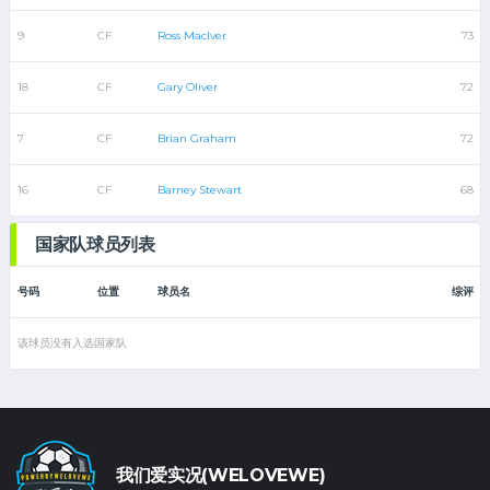
9
CF
Ross MacIver
73
18
CF
Gary Oliver
72
7
CF
Brian Graham
72
16
CF
Barney Stewart
68
国家队球员列表
号码
位置
球员名
综评
该球员没有入选国家队
我们爱实况(WELOVEWE)