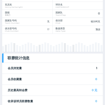
实况名
球衣名
Henry Cartwright
CARTWRIGHT
国籍
国家队
否
英格兰
TeamFlag
国家队号码
俱乐部
无
福尔柯克
Team Number
Club
俱乐部号码
数据类型
17
预设
Club Number
Data Type
联赛统计信息
会员浏览量
1
会员收藏量
0
历史最高转会费
0
元
收录该球员联赛数量
0