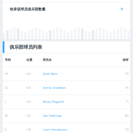
收录该球员俱乐部数量
0
俱乐部球员列表
号码
位置
球员名
综评
19
GK
Scott Bain
75
12
GK
Jamie Sneddon
74
1
GK
Nicky Hogarth
71
35
GK
Joe Hastings
64
5
CB
Liam Henderson
73