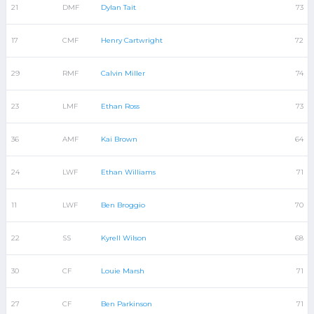
21
DMF
Dylan Tait
73
17
CMF
Henry Cartwright
72
29
RMF
Calvin Miller
74
23
LMF
Ethan Ross
73
36
AMF
Kai Brown
64
24
LWF
Ethan Williams
71
11
LWF
Ben Broggio
70
22
SS
Kyrell Wilson
68
30
CF
Louie Marsh
71
27
CF
Ben Parkinson
71