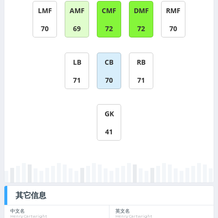
LMF
AMF
CMF
DMF
RMF
70
69
72
72
70
LB
CB
RB
71
70
71
GK
41
其它信息
中文名
英文名
Henry Cartwright
Henry Cartwright