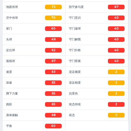
地面传球
72
防守参与度
67
空中传球
70
守门意识
40
射门
60
守门接球
40
头球
49
守门解围
40
定位球
62
守门扑救
40
弧线球
67
守门臂展
40
速度
63
逆足频度
2
加速
65
逆足精度
2
脚下力量
65
抗受伤
2
跳跃
65
状态持续
2
身体接触
68
状态
C
平衡
60