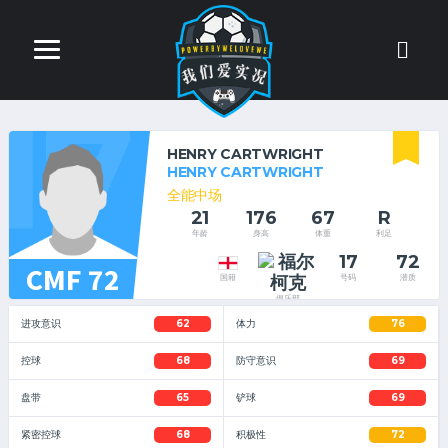
17
HENRY CARTWRIGHT
HENRY CARTWRIGHT
全能中场
21
176
67
R
年龄
身高
体重
利足
17
72
CMF 72
号码
潜质
国籍
俱乐部
进攻意识
62
体力
76
控球
68
防守意识
69
盘带
65
铲球
69
紧密控球
68
积极性
72