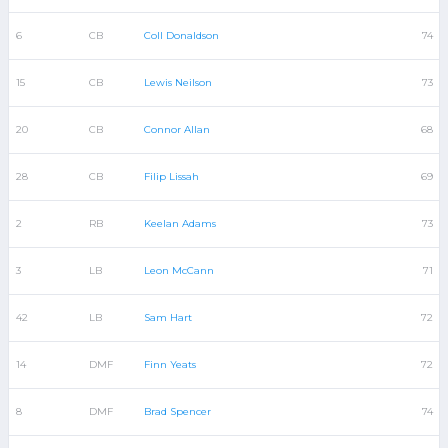
6
CB
Coll Donaldson
74
15
CB
Lewis Neilson
73
20
CB
Connor Allan
68
28
CB
Filip Lissah
69
2
RB
Keelan Adams
73
3
LB
Leon McCann
71
42
LB
Sam Hart
72
14
DMF
Finn Yeats
72
8
DMF
Brad Spencer
74