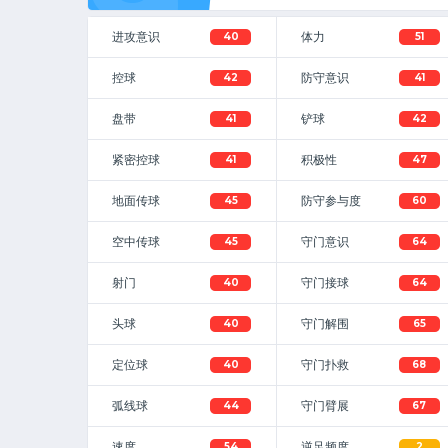
9
进攻意识
体力
40
51
控球
防守意识
42
41
盘带
铲球
41
42
紧密控球
积极性
41
47
地面传球
防守参与度
45
60
空中传球
守门意识
45
64
射门
守门接球
40
64
头球
守门解围
40
65
定位球
守门扑救
40
68
弧线球
守门臂展
44
67
速度
逆足频度
54
2