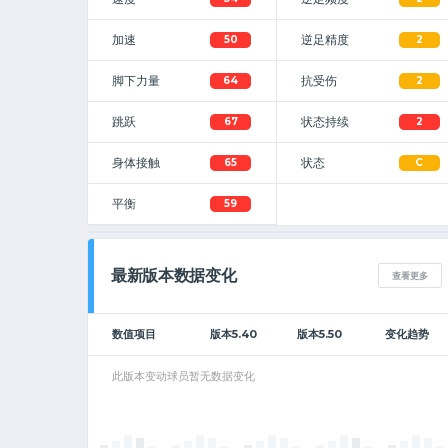
加速
逆足精度
50
2
脚下力量
抗受伤
64
2
跳跃
状态持续
67
2
身体接触
状态
65
C
平衡
59
最新版本数据变化
查看更多
数值项目
版本5.40
版本5.50
变化趋势
此版本变动球员暂无数据变化