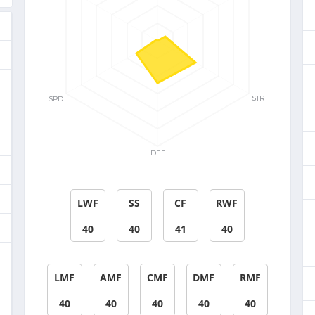
LWF
SS
CF
RWF
40
40
41
40
LMF
AMF
CMF
DMF
RMF
40
40
40
40
40