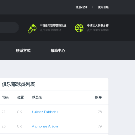
注册/登录
使用旧版
申请使用联赛管理系统
申请加入联赛参赛
点击这里立即申请
点击这里立即申请
联系方式
帮助中心
俱乐部球员列表
号码
位置
球员名
综评
22
GK
Łukasz Fabiański
78
23
GK
Alphonse Aréola
79