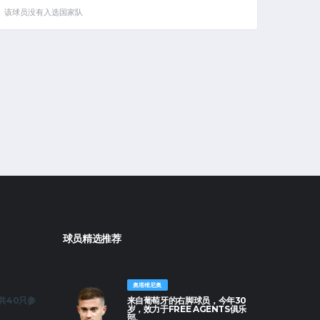
该球员没有入选国家队
球员精选推荐
奥塔维尼奥
共40只参
来自葡萄牙的右脚球员，今年30
岁，效力于FREE AGENTS俱乐
部。