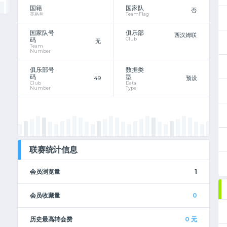
国籍
国家队
否
英格兰
TeamFlag
国家队号
俱乐部
西汉姆联
码
Club
无
Team
Number
俱乐部号
数据类
码
型
49
预设
Club
Data
Number
Type
联赛统计信息
会员浏览量
1
会员收藏量
0
历史最高转会费
0
元