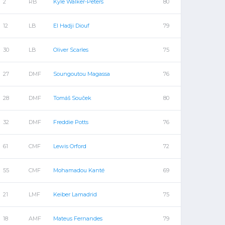
2
RB
Kyle Walker-Peters
80
12
LB
El Hadji Diouf
79
30
LB
Oliver Scarles
75
27
DMF
Soungoutou Magassa
76
28
DMF
Tomáš Souček
80
32
DMF
Freddie Potts
76
61
CMF
Lewis Orford
72
55
CMF
Mohamadou Kanté
69
21
LMF
Keiber Lamadrid
75
18
AMF
Mateus Fernandes
79