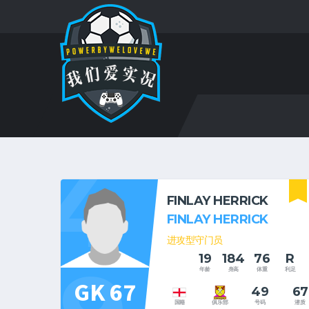
4
FINLAY HERRICK
FINLAY HERRICK
进攻型守门员
19
184
76
R
年龄
身高
体重
利足
GK 67
49
67
号码
潜质
国籍
俱乐部