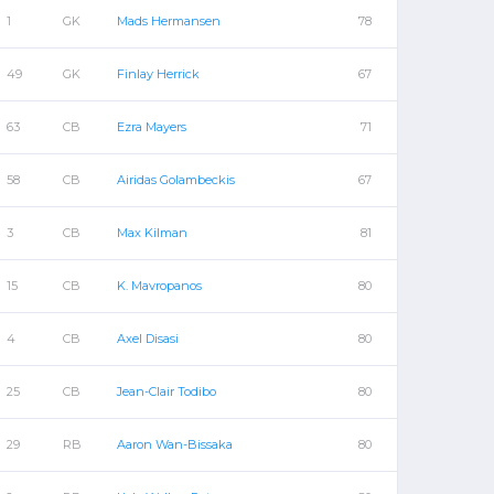
1
GK
Mads Hermansen
78
49
GK
Finlay Herrick
67
63
CB
Ezra Mayers
71
58
CB
Airidas Golambeckis
67
3
CB
Max Kilman
81
15
CB
K. Mavropanos
80
4
CB
Axel Disasi
80
25
CB
Jean-Clair Todibo
80
29
RB
Aaron Wan-Bissaka
80