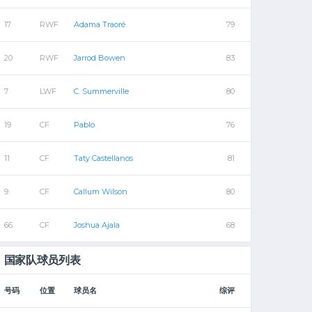
17
RWF
Adama Traoré
79
20
RWF
Jarrod Bowen
83
7
LWF
C. Summerville
80
19
CF
Pablo
76
11
CF
Taty Castellanos
81
9
CF
Callum Wilson
80
66
CF
Joshua Ajala
68
国家队球员列表
号码
位置
球员名
综评