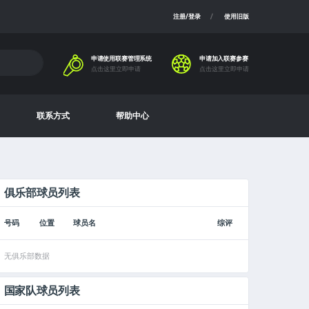
注册/登录
使用旧版
申请使用联赛管理系统
申请加入联赛参赛
点击这里立即申请
点击这里立即申请
联系方式
帮助中心
俱乐部球员列表
号码
位置
球员名
综评
无俱乐部数据
国家队球员列表