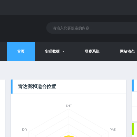
首页
实况数据
联赛系统
网站动态
雷达图和适合位置