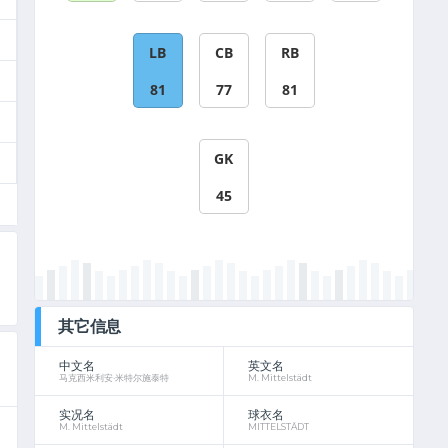
LB
CB
RB
81
77
81
GK
45
其它信息
中文名
英文名
马克西米利安·米特尔施泰特
M. Mittelstädt
实况名
球衣名
M. Mittelstädt
MITTELSTÄDT