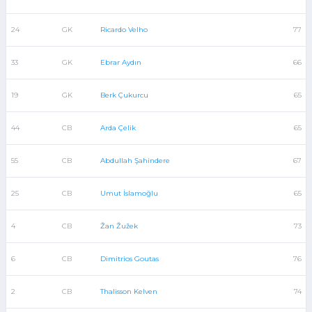
24
GK
Ricardo Velho
77
33
GK
Ebrar Aydın
66
19
GK
Berk Çukurcu
65
44
CB
Arda Çelik
65
55
CB
Abdullah Şahindere
67
25
CB
Umut İslamoğlu
65
4
CB
Žan Žužek
73
6
CB
Dimitrios Goutas
76
2
CB
Thalisson Kelven
74