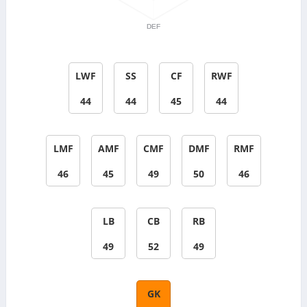
LWF
SS
CF
RWF
44
44
45
44
LMF
AMF
CMF
DMF
RMF
46
45
49
50
46
LB
CB
RB
49
52
49
GK