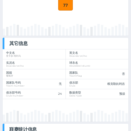
77
其它信息
中文名
英文名
里卡多·维利乌
Ricardo Velho
实况名
球衣名
Ricardo Velho
RICARDO VELHO
国籍
国家队
否
葡萄牙
TeamFlag
国家队号码
俱乐部
无
根克勒比利吉
Team Number
Club
俱乐部号码
数据类型
24
预设
Club Number
Data Type
联赛统计信息