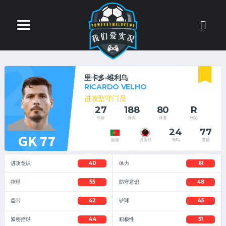
2
里卡多·维利乌
RICARDO VELHO
进攻型守门员
27
188
80
R
年龄
身高
体重
利足
4
24
77
GK 77
号码
潜质
国籍
俱乐部
进攻意识
40
体力
61
控球
55
防守意识
48
盘带
42
铲球
45
紧密控球
44
积极性
51