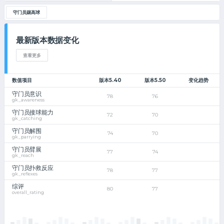
守门员踢高球
最新版本数据变化
查看更多
数值项目
版本5.40
版本5.50
变化趋势
守门员意识
78
76
gk_awareness
守门员接球能力
72
70
gk_catching
守门员解围
74
70
gk_parrying
守门员臂展
77
74
gk_reach
守门员扑救反应
78
77
gk_reflexes
综评
80
77
overall_rating