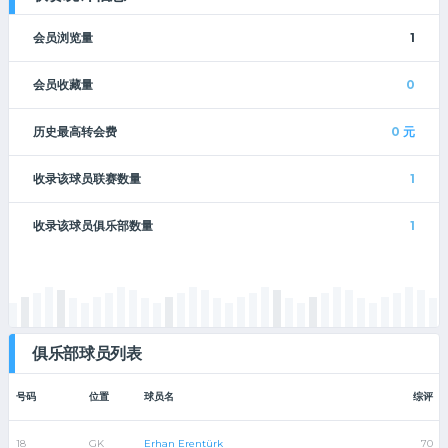
会员浏览量
1
会员收藏量
0
历史最高转会费
0
元
收录该球员联赛数量
1
收录该球员俱乐部数量
1
俱乐部球员列表
号码
位置
球员名
综评
18
GK
Erhan Erentürk
70