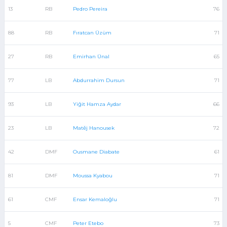
13
RB
Pedro Pereira
76
88
RB
Fıratcan Üzüm
71
27
RB
Emirhan Ünal
65
77
LB
Abdurrahim Dursun
71
93
LB
Yiğit Hamza Aydar
66
23
LB
Matěj Hanousek
72
42
DMF
Ousmane Diabate
61
81
DMF
Moussa Kyabou
71
61
CMF
Ensar Kemaloğlu
71
5
CMF
Peter Etebo
73