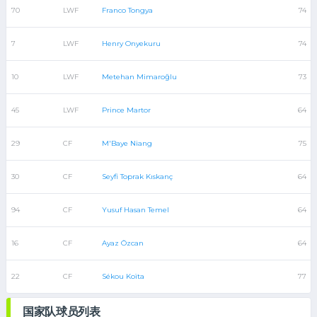
70
LWF
Franco Tongya
74
7
LWF
Henry Onyekuru
74
10
LWF
Metehan Mimaroğlu
73
45
LWF
Prince Martor
64
29
CF
M'Baye Niang
75
30
CF
Seyfi Toprak Kıskanç
64
94
CF
Yusuf Hasan Temel
64
16
CF
Ayaz Özcan
64
22
CF
Sékou Koïta
77
国家队球员列表