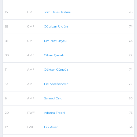
15
CMF
Tom Dele-Bashiru
76
35
CMF
Oğulcan Ülgün
74
58
CMF
Emirzat Baycu
63
99
AMF
Cihan Çanak
72
11
AMF
Göktan Gürpüz
74
53
AMF
Dal Varešanović
72
8
AMF
Samed Onur
70
20
RWF
Adama Traoré
75
17
LWF
Erk Aslan
64