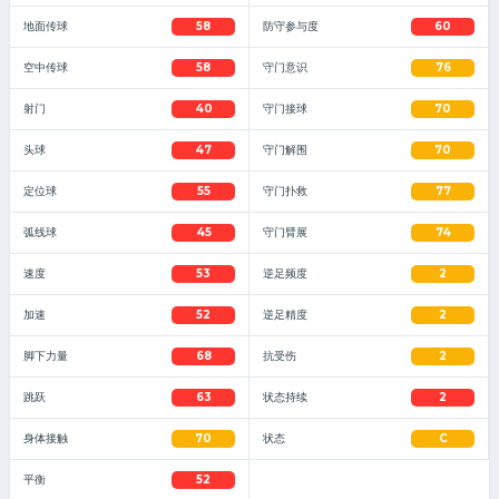
地面传球
58
防守参与度
60
空中传球
58
守门意识
76
射门
40
守门接球
70
头球
47
守门解围
70
定位球
55
守门扑救
77
弧线球
45
守门臂展
74
速度
53
逆足频度
2
加速
52
逆足精度
2
脚下力量
68
抗受伤
2
跳跃
63
状态持续
2
身体接触
70
状态
C
平衡
52