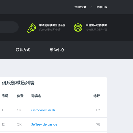
注册/登录
使用旧版
申请使用联赛管理系统
申请加入联赛参赛
点击这里立即申请
点击这里立即申请
联系方式
帮助中心
俱乐部球员列表
号码
位置
球员名
综评
1
GK
Gerónimo Rulli
82
12
GK
Jeffrey de Lange
78