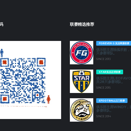
码
联赛精选推荐
FOREVER G 实况网通联赛
俱乐部主席独孤求败，
只参赛球队。
SINCE 2013
STAR实况足球联赛
俱乐部主席LEOFAV
共28只参赛球队。
SINCE 2015
EFOOTBALL江门联赛
俱乐部主席WINDY，
参赛球队。
SINCE 2014