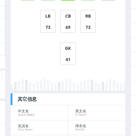
LB
CB
RB
73
69
73
GK
41
其它信息
中文名
英文名
比拉尔·纳迪尔
B. Nadir
实况名
球衣名
Bilal Nadir
NADIR