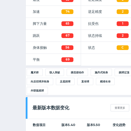
加速
逆足精度
74
2
脚下力量
抗受伤
65
1
跳跃
状态持续
67
2
身体接触
状态
56
C
平衡
69
魔术师
惊人突破
插花假动作
施丹式转身
挑球过顶
向后切球并转身
足底控球
直传球
精准长传
外部弧线球
最新版本数据变化
查看更多
数值项目
版本5.40
版本5.50
变化趋势