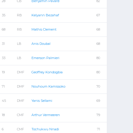
28
CB
Benjamin Pavard
82
35
RB
Kelyann Bezahaf
67
68
RB
Mathis Clement
68
31
LB
Anis Doubal
68
33
LB
Emerson Palmieri
80
19
DMF
Geoffrey Kondogbia
80
71
DMF
Nouhoum Kamissoko
70
45
DMF
Yanis Sellami
69
18
CMF
Arthur Vermeeren
79
6
CMF
Tochukwu Nnadi
71