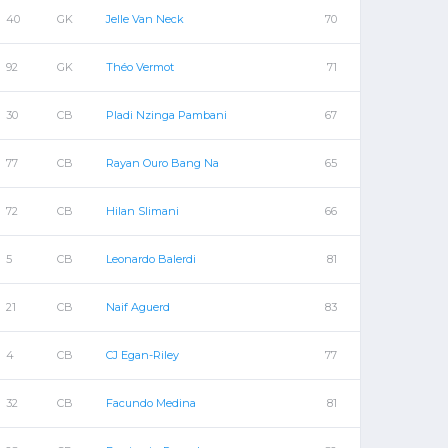
40
GK
Jelle Van Neck
70
92
GK
Théo Vermot
71
30
CB
Pladi Nzinga Pambani
67
77
CB
Rayan Ouro Bang Na
65
72
CB
Hilan Slimani
66
5
CB
Leonardo Balerdi
81
21
CB
Naif Aguerd
83
4
CB
CJ Egan-Riley
77
32
CB
Facundo Medina
81