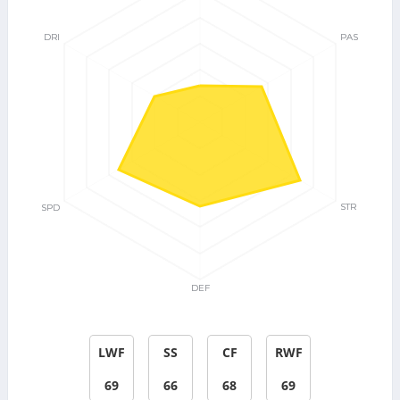
LWF
SS
CF
RWF
69
66
68
69