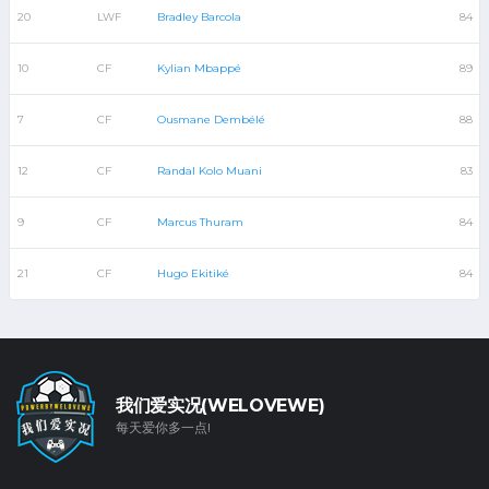
20
LWF
Bradley Barcola
84
10
CF
Kylian Mbappé
89
7
CF
Ousmane Dembélé
88
12
CF
Randal Kolo Muani
83
9
CF
Marcus Thuram
84
21
CF
Hugo Ekitiké
84
我们爱实况(WELOVEWE)
每天爱你多一点!