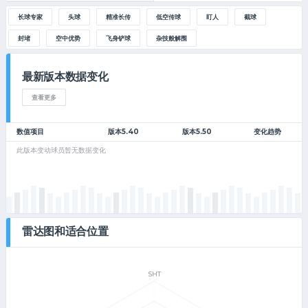
长球专家
头球
精准长传
低空传球
盯人
截球
封堵
空中优势
飞身铲球
杂技般解围
最新版本数据变化
查看更多
数值项目
版本5.40
版本5.50
变化趋势
此版本变动球员暂无数据变化
雷达图和适合位置