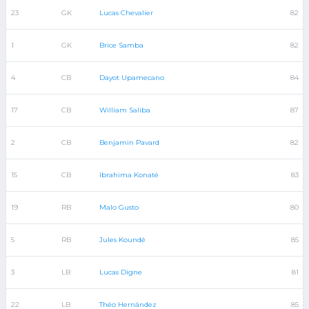
23
GK
Lucas Chevalier
82
1
GK
Brice Samba
82
4
CB
Dayot Upamecano
84
17
CB
William Saliba
87
2
CB
Benjamin Pavard
82
15
CB
Ibrahima Konaté
83
19
RB
Malo Gusto
80
5
RB
Jules Koundé
85
3
LB
Lucas Digne
81
22
LB
Théo Hernández
85