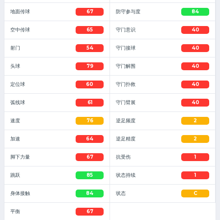
地面传球
67
防守参与度
84
空中传球
65
守门意识
40
射门
54
守门接球
40
头球
79
守门解围
40
定位球
60
守门扑救
40
弧线球
61
守门臂展
40
速度
76
逆足频度
2
加速
64
逆足精度
2
脚下力量
67
抗受伤
1
跳跃
85
状态持续
1
身体接触
84
状态
C
平衡
67