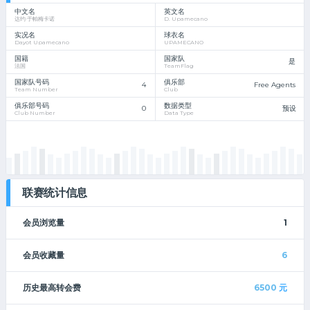
中文名
英文名
达约·于帕梅卡诺
D. Upamecano
实况名
球衣名
Dayot Upamecano
UPAMECANO
国籍
国家队
是
法国
TeamFlag
国家队号码
俱乐部
4
Free Agents
Team Number
Club
俱乐部号码
数据类型
0
预设
Club Number
Data Type
联赛统计信息
会员浏览量
1
会员收藏量
6
历史最高转会费
6500
元