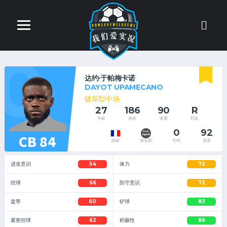
0
达约·于帕梅卡诺
DAYOT UPAMECANO
破坏型中场
27
186
90
R
年龄
身高
体重
利足
0
92
CB 84
号码
潜质
国籍
俱乐部
进攻意识
54
体力
72
控球
66
防守意识
72
盘带
60
铲球
83
紧密控球
62
积极性
86