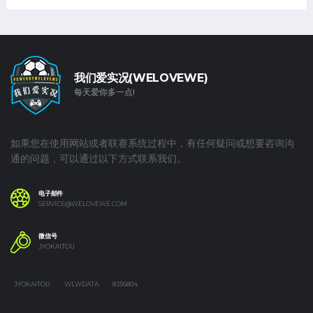
我们爱实况(WELOVEWE)
每天爱你多一点!
如果您在使用网站或者联赛系统过程中，有任何疑问或想要咨询沟
通的问题，可以通过以下方式联系我们。
电子邮件
SERVICE@WELOVEWE.COM
微信号
JYOKAITOU
JYOKAITOU
WLWDATA
8356804