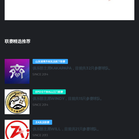
联赛精选推荐
山东淄博齐桓实况线下联赛
俱乐部主席KAKAPAPA，目前共32只参赛球队。
SINCE 2014
EFOOTBALL江门联赛
俱乐部主席WINDY，目前共15只参赛球队。
SINCE 2014
ZA实况联赛
俱乐部主席WILL，目前共21只参赛球队。
SINCE 2013