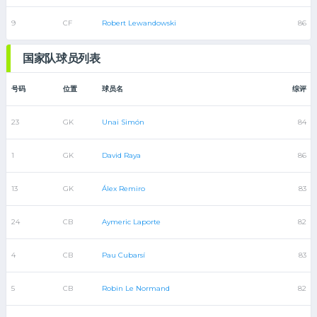
9
CF
Robert Lewandowski
86
国家队球员列表
号码
位置
球员名
综评
23
GK
Unai Simón
84
1
GK
David Raya
86
13
GK
Álex Remiro
83
24
CB
Aymeric Laporte
82
4
CB
Pau Cubarsí
83
5
CB
Robin Le Normand
82