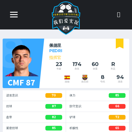
8
佩德里
PEDRI
指挥官
23
174
60
R
年龄
身高
体重
利足
8
94
CMF 87
号码
潜质
国籍
俱乐部
进攻意识
70
体力
85
控球
87
防守意识
66
盘带
82
铲球
72
紧密控球
85
积极性
65