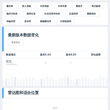
魔术师
惊人突破
内切突破
长球专家
重炮手
两次触球
施丹式转身
挑球过顶
向后切球并转身
足底控球
脚跟绝技
单触传球
直传球
精确横传球
外部弧线球
最新版本数据变化
查看更多
数值项目
版本5.40
版本5.50
变化趋势
状态
A
C
condition
雷达图和适合位置