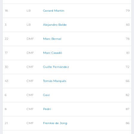
18
LB
Gerard Martín
79
3
LB
Alejandro Balde
83
22
DMF
Marc Bernal
78
17
DMF
Marc Casadó
81
30
CMF
Guille Fernández
72
43
CMF
Tomás Marqués
66
6
CMF
Gavi
82
8
CMF
Pedri
87
21
CMF
Frenkie de Jong
86