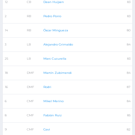
12
CB
Dean Huijsen
83
2
RB
Pedro Porro
83
14
RB
Óscar Mingueza
80
3
LB
Alejandro Grimaldo
84
25
LB
Marc Cucurella
83
18
DMF
Martín Zubimendi
84
16
DMF
Rodri
87
6
CMF
Mikel Merino
84
8
CMF
Fabián Ruiz
85
9
CMF
Gavi
82