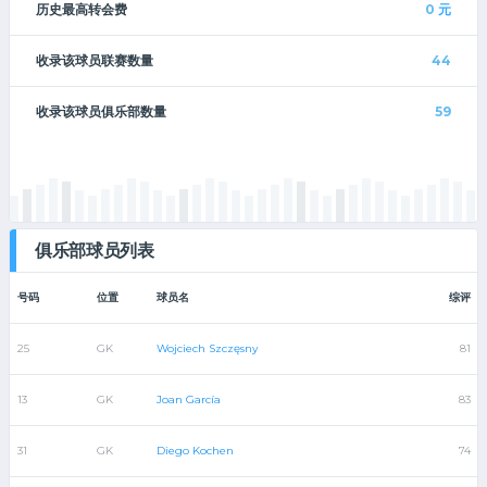
历史最高转会费
0
元
收录该球员联赛数量
44
收录该球员俱乐部数量
59
俱乐部球员列表
号码
位置
球员名
综评
25
GK
Wojciech Szczęsny
81
13
GK
Joan García
83
31
GK
Diego Kochen
74