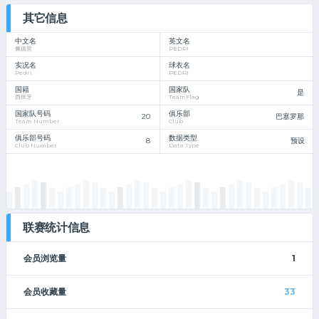
其它信息
中文名
英文名
佩德里
PEDRI
实况名
球衣名
Pedri
PEDRI
国籍
国家队
是
西班牙
TeamFlag
国家队号码
俱乐部
20
巴塞罗那
Team Number
Club
俱乐部号码
数据类型
8
预设
Club Number
Data Type
联赛统计信息
会员浏览量
1
会员收藏量
33