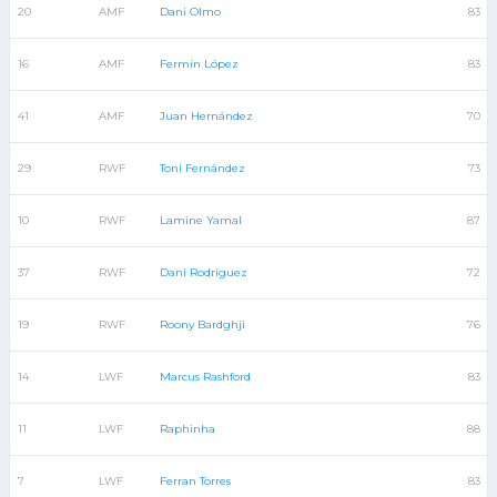
20
AMF
Dani Olmo
83
16
AMF
Fermín López
83
41
AMF
Juan Hernández
70
29
RWF
Toni Fernández
73
10
RWF
Lamine Yamal
87
37
RWF
Dani Rodríguez
72
19
RWF
Roony Bardghji
76
14
LWF
Marcus Rashford
83
11
LWF
Raphinha
88
7
LWF
Ferran Torres
83