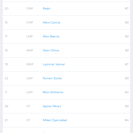
20
CMF
Pedri
87
15
CMF
Aleix García
83
17
LMF
Álex Baena
83
10
AMF
Dani Olmo
83
19
RWF
Lamine Yamal
87
22
LWF
Ferran Torres
83
11
LWF
Nico Williams
84
26
CF
Ayoze Pérez
83
21
CF
Mikel Oyarzabal
84