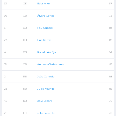
33
GK
Eder Aller
67
36
CB
Álvaro Cortés
72
5
CB
Pau Cubarsí
83
24
CB
Eric García
83
4
CB
Ronald Araújo
84
15
CB
Andreas Christensen
81
2
RB
João Cancelo
83
23
RB
Jules Koundé
85
42
RB
Xavi Espart
70
26
LB
Jofre Torrents
70