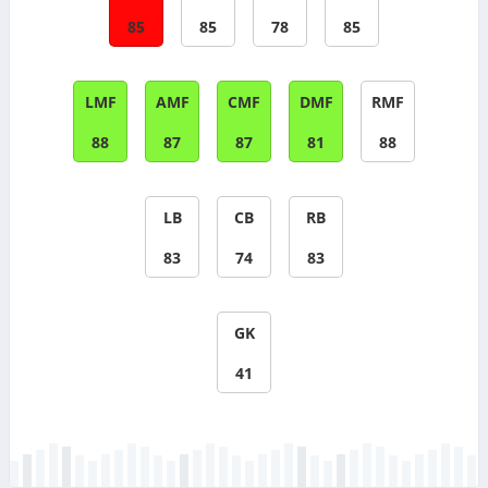
85
85
78
85
LMF
AMF
CMF
DMF
RMF
88
87
87
81
88
LB
CB
RB
83
74
83
GK
41