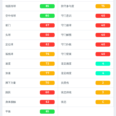
地面传球
85
防守参与度
75
空中传球
80
守门意识
40
射门
67
守门接球
40
头球
50
守门解围
40
定位球
62
守门扑救
40
弧线球
76
守门臂展
40
速度
72
逆足频度
4
加速
77
逆足精度
4
脚下力量
70
抗受伤
2
跳跃
60
状态持续
3
身体接触
62
状态
C
平衡
85