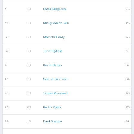
3
CB
Radu Drăgușin
78
37
CB
Micky van de Ven
83
66
CB
Malachi Hardy
66
67
CB
Junai Byfield
71
4
CB
Kevin Danso
82
17
CB
Cristian Romero
84
76
CB
James Rowswell
69
23
RB
Pedro Porro
83
24
LB
Djed Spence
82