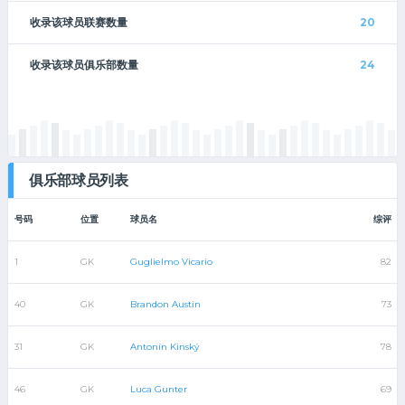
收录该球员联赛数量
20
收录该球员俱乐部数量
24
俱乐部球员列表
号码
位置
球员名
综评
1
GK
Guglielmo Vicario
82
40
GK
Brandon Austin
73
31
GK
Antonín Kinský
78
46
GK
Luca Gunter
69