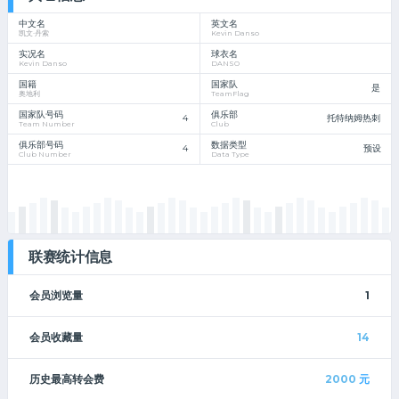
中文名
英文名
凯文·丹索
Kevin Danso
实况名
球衣名
Kevin Danso
DANSO
国籍
国家队
是
奥地利
TeamFlag
国家队号码
俱乐部
4
托特纳姆热刺
Team Number
Club
俱乐部号码
数据类型
4
预设
Club Number
Data Type
联赛统计信息
会员浏览量
1
会员收藏量
14
历史最高转会费
2000
元