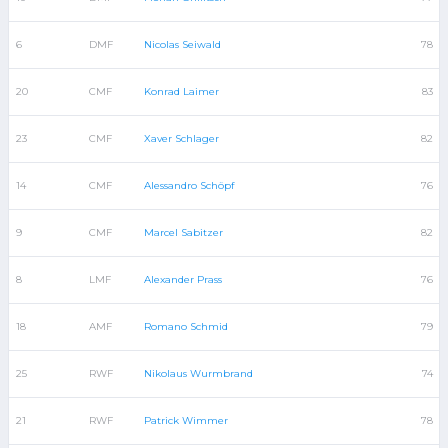
6
DMF
Nicolas Seiwald
78
20
CMF
Konrad Laimer
83
23
CMF
Xaver Schlager
82
14
CMF
Alessandro Schöpf
76
9
CMF
Marcel Sabitzer
82
8
LMF
Alexander Prass
76
18
AMF
Romano Schmid
79
25
RWF
Nikolaus Wurmbrand
74
21
RWF
Patrick Wimmer
78