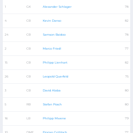
1
GK
Alexander Schlager
78
4
CB
Kevin Danso
82
24
CB
Samson Baidoo
78
2
CB
Marco Friedl
77
15
CB
Philipp Lienhart
82
26
CB
Leopold Querfeld
75
3
CB
David Alaba
80
5
RB
Stefan Posch
80
16
LB
Philipp Mwene
79
10
DMF
Florian Grillitsch
77