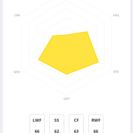
LWF
SS
CF
RWF
66
62
63
66