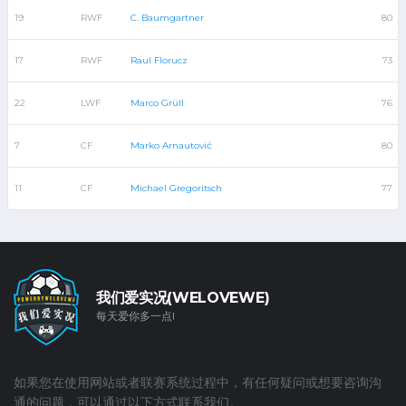
19
RWF
C. Baumgartner
80
17
RWF
Raul Florucz
73
22
LWF
Marco Grüll
76
7
CF
Marko Arnautović
80
11
CF
Michael Gregoritsch
77
我们爱实况(WELOVEWE)
每天爱你多一点!
如果您在使用网站或者联赛系统过程中，有任何疑问或想要咨询沟
通的问题，可以通过以下方式联系我们。