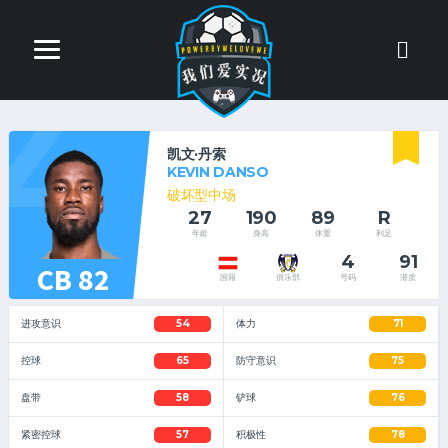
4
凯文·丹索
KEVIN DANSO
破坏型中场
27
190
89
R
年龄
身高
体重
利足
4
91
CB 82
号码
潜质
国籍
俱乐部
进攻意识
54
体力
71
控球
65
防守意识
75
盘带
58
铲球
76
紧密控球
57
积极性
78