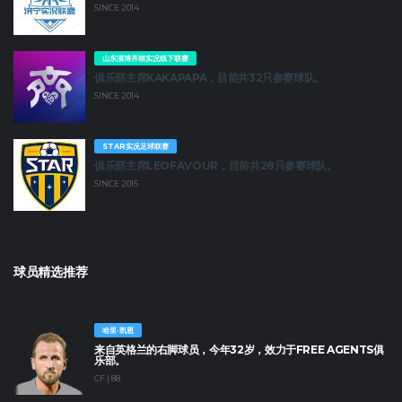
SINCE 2014
山东淄博齐桓实况线下联赛
俱乐部主席KAKAPAPA，目前共32只参赛球队。
SINCE 2014
STAR实况足球联赛
俱乐部主席LEOFAVOUR，目前共28只参赛球队。
SINCE 2015
球员精选推荐
哈里·凯恩
来自英格兰的右脚球员，今年32岁，效力于FREE AGENTS俱
乐部。
CF | 88