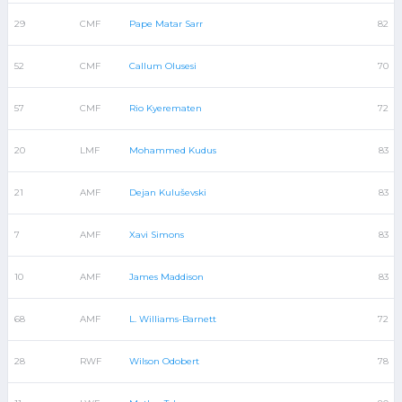
29
CMF
Pape Matar Sarr
82
52
CMF
Callum Olusesi
70
57
CMF
Rio Kyerematen
72
20
LMF
Mohammed Kudus
83
21
AMF
Dejan Kuluševski
83
7
AMF
Xavi Simons
83
10
AMF
James Maddison
83
68
AMF
L. Williams-Barnett
72
28
RWF
Wilson Odobert
78