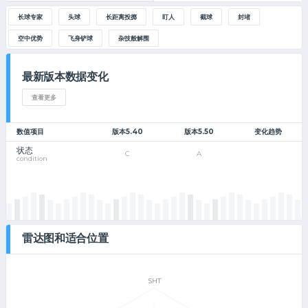
长球专家
头球
长距离投掷
盯人
截球
封堵
空中优势
飞身铲球
杂技般解围
最新版本数据变化
查看更多
数值项目
版本5.40
版本5.50
变化趋势
状态
C
A
condition
雷达图和适合位置