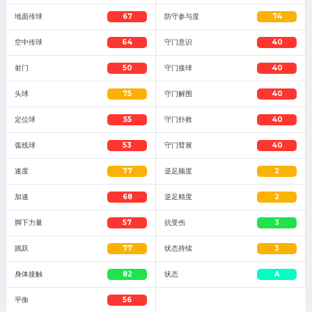
地面传球
67
防守参与度
74
空中传球
64
守门意识
40
射门
50
守门接球
40
头球
75
守门解围
40
定位球
55
守门扑救
40
弧线球
53
守门臂展
40
速度
77
逆足频度
2
加速
68
逆足精度
2
脚下力量
57
抗受伤
3
跳跃
77
状态持续
3
身体接触
82
状态
A
平衡
56