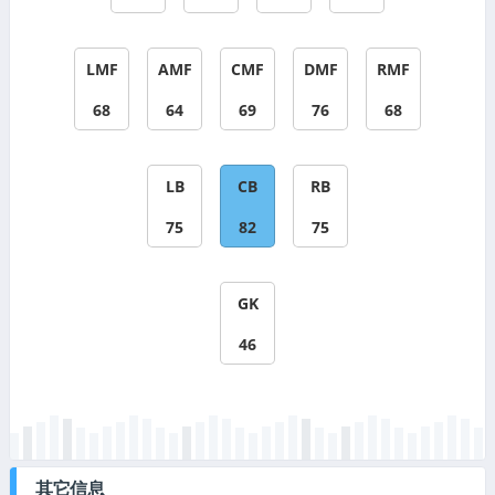
LMF
AMF
CMF
DMF
RMF
68
64
69
76
68
LB
CB
RB
75
82
75
GK
46
其它信息