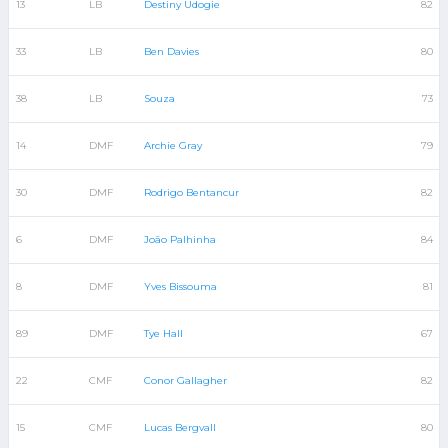
13
LB
Destiny Udogie
82
33
LB
Ben Davies
80
38
LB
Souza
73
14
DMF
Archie Gray
79
30
DMF
Rodrigo Bentancur
82
6
DMF
João Palhinha
84
8
DMF
Yves Bissouma
81
89
DMF
Tye Hall
67
22
CMF
Conor Gallagher
82
15
CMF
Lucas Bergvall
80