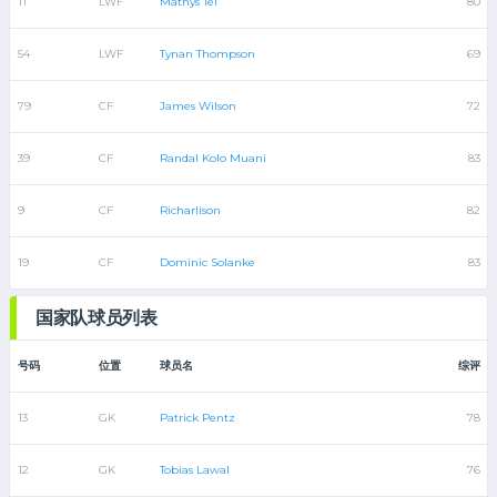
11
LWF
Mathys Tel
80
54
LWF
Tynan Thompson
69
79
CF
James Wilson
72
39
CF
Randal Kolo Muani
83
9
CF
Richarlison
82
19
CF
Dominic Solanke
83
国家队球员列表
号码
位置
球员名
综评
13
GK
Patrick Pentz
78
12
GK
Tobias Lawal
76