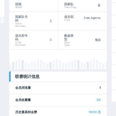
国籍
国家队
是
奥地利
TeamFlag
国家队号
俱乐部
Free Agents
码
Club
5
Team
Number
俱乐部号
数据类
码
型
0
预设
Club
Data
Number
Type
联赛统计信息
会员浏览量
1
会员收藏量
20
历史最高转会费
1000
元