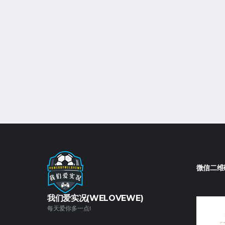
微信二维
我们爱实况(WELOVEWE)
每天爱你多一点!