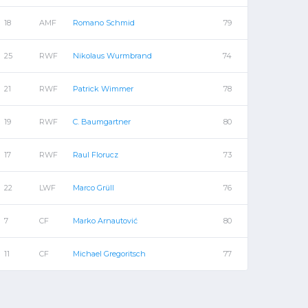
18
AMF
Romano Schmid
79
25
RWF
Nikolaus Wurmbrand
74
21
RWF
Patrick Wimmer
78
19
RWF
C. Baumgartner
80
17
RWF
Raul Florucz
73
22
LWF
Marco Grüll
76
7
CF
Marko Arnautović
80
11
CF
Michael Gregoritsch
77