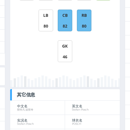
LB
CB
RB
80
82
80
GK
46
其它信息
中文名
英文名
斯特凡·波斯奇
Stefan Posch
实况名
球衣名
Stefan Posch
POSCH