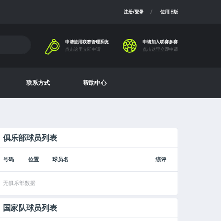
注册/登录
使用旧版
申请使用联赛管理系统
申请加入联赛参赛
点击这里立即申请
点击这里立即申请
联系方式
帮助中心
俱乐部球员列表
号码
位置
球员名
综评
无俱乐部数据
国家队球员列表