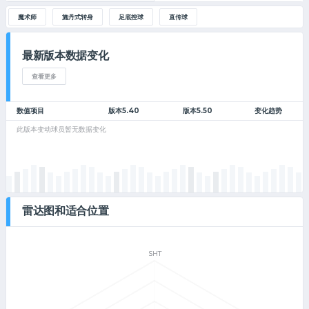
魔术师
施丹式转身
足底控球
直传球
最新版本数据变化
查看更多
数值项目
版本5.40
版本5.50
变化趋势
此版本变动球员暂无数据变化
雷达图和适合位置