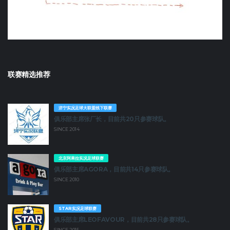
联赛精选推荐
济宁实况足球大联盟线下联赛
俱乐部主席张厂长，目前共20只参赛球队。
SINCE 2014
北京阿果拉实况足球联赛
俱乐部主席AGORA，目前共14只参赛球队。
SINCE 2010
STAR实况足球联赛
俱乐部主席LEOFAVOUR，目前共28只参赛球队。
SINCE 2015