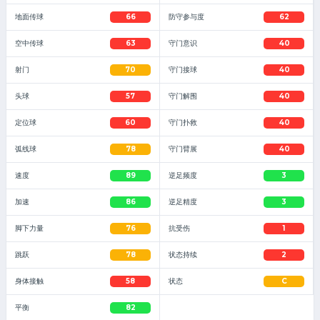
地面传球
66
防守参与度
62
空中传球
63
守门意识
40
射门
70
守门接球
40
头球
57
守门解围
40
定位球
60
守门扑救
40
弧线球
78
守门臂展
40
速度
89
逆足频度
3
加速
86
逆足精度
3
脚下力量
76
抗受伤
1
跳跃
78
状态持续
2
身体接触
58
状态
C
平衡
82