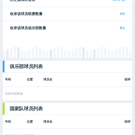
收录该球员联赛数量
60
收录该球员俱乐部数量
84
俱乐部球员列表
号码
位置
球员名
综评
无俱乐部数据
国家队球员列表
号码
位置
球员名
综评