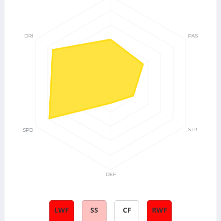
LWF
SS
CF
RWF