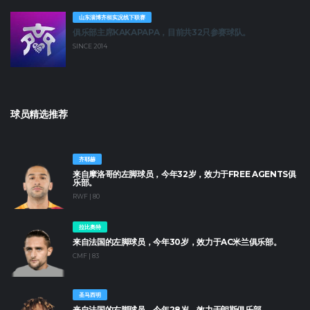
山东淄博齐桓实况线下联赛
俱乐部主席KAKAPAPA，目前共32只参赛球队。
SINCE 2014
球员精选推荐
齐耶赫
来自摩洛哥的左脚球员，今年32岁，效力于FREE AGENTS俱
乐部。
RWF | 80
拉比奥特
来自法国的左脚球员，今年30岁，效力于AC米兰俱乐部。
CMF | 83
圣马西明
来自法国的右脚球员，今年28岁，效力于朗斯俱乐部。