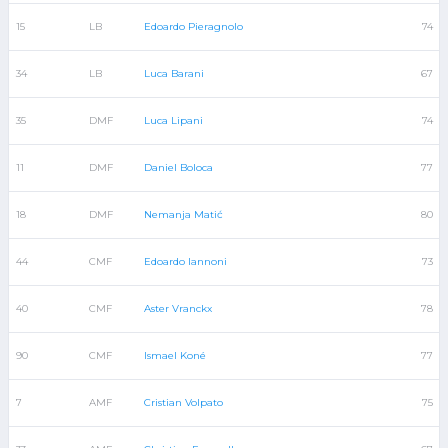
15
LB
Edoardo Pieragnolo
74
34
LB
Luca Barani
67
35
DMF
Luca Lipani
74
11
DMF
Daniel Boloca
77
18
DMF
Nemanja Matić
80
44
CMF
Edoardo Iannoni
73
40
CMF
Aster Vranckx
78
90
CMF
Ismael Koné
77
7
AMF
Cristian Volpato
75