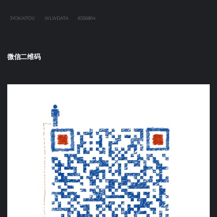
JYOKAITOU
WLWDATA
8356804
微信二维码