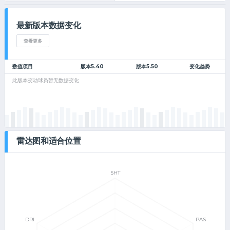
最新版本数据变化
查看更多
数值项目
版本5.40
版本5.50
变化趋势
此版本变动球员暂无数据变化
雷达图和适合位置