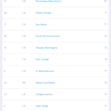
31
CB
Tommaso Macchioni
67
66
CB
Pedro Felipe
71
21
CB
Jay Idzes
77
80
CB
Tarik Muharemović
76
19
CB
Filippo Romagna
75
5
CB
Fali Candé
75
6
CB
S. Walukiewicz
77
25
RB
Woyo Coulibaly
76
23
LB
Ulisses Garcia
77
3
LB
Josh Doig
77