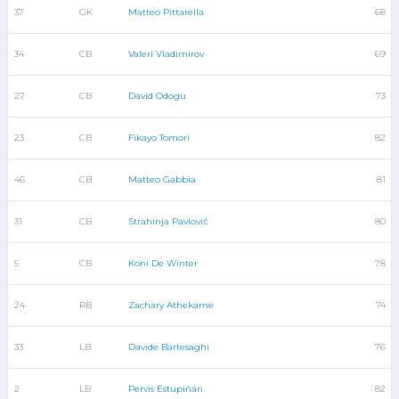
37
GK
Matteo Pittarella
68
34
CB
Valeri Vladimirov
69
27
CB
David Odogu
73
23
CB
Fikayo Tomori
82
46
CB
Matteo Gabbia
81
31
CB
Strahinja Pavlović
80
5
CB
Koni De Winter
78
24
RB
Zachary Athekame
74
33
LB
Davide Bartesaghi
76
2
LB
Pervis Estupiñán
82