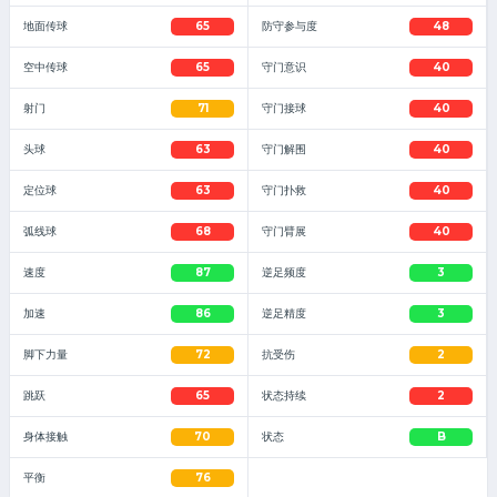
地面传球
65
防守参与度
48
空中传球
65
守门意识
40
射门
71
守门接球
40
头球
63
守门解围
40
定位球
63
守门扑救
40
弧线球
68
守门臂展
40
速度
87
逆足频度
3
加速
86
逆足精度
3
脚下力量
72
抗受伤
2
跳跃
65
状态持续
2
身体接触
70
状态
B
平衡
76