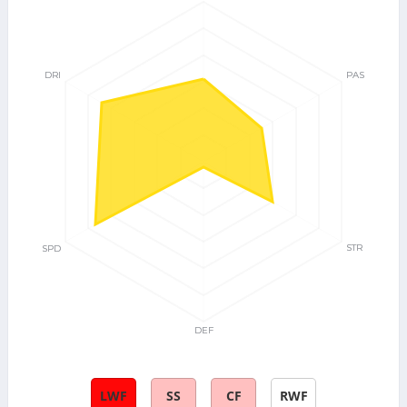
LWF
SS
CF
RWF