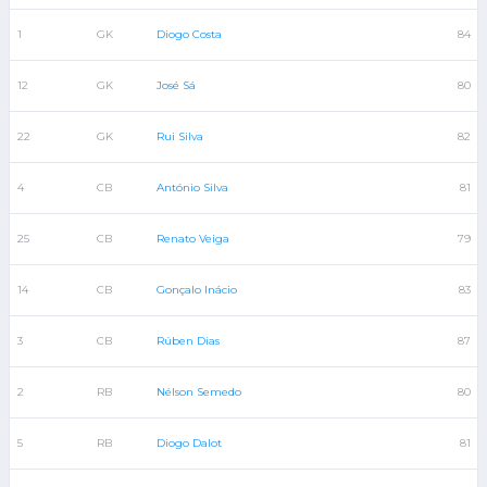
1
GK
Diogo Costa
84
12
GK
José Sá
80
22
GK
Rui Silva
82
4
CB
António Silva
81
25
CB
Renato Veiga
79
14
CB
Gonçalo Inácio
83
3
CB
Rúben Dias
87
2
RB
Nélson Semedo
80
5
RB
Diogo Dalot
81