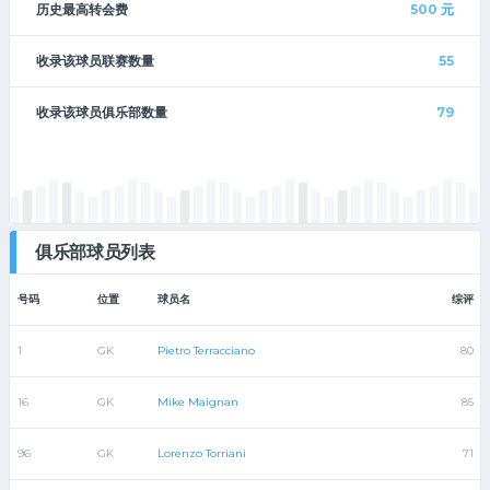
历史最高转会费
500
元
收录该球员联赛数量
55
收录该球员俱乐部数量
79
俱乐部球员列表
号码
位置
球员名
综评
1
GK
Pietro Terracciano
80
16
GK
Mike Maignan
85
96
GK
Lorenzo Torriani
71