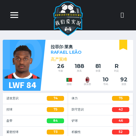
10
拉菲尔·莱奥
RAFAEL LEÃO
高产翼峰
26
188
81
R
年龄
身高
体重
利足
10
92
LWF 84
号码
潜质
国籍
俱乐部
进攻意识
74
体力
75
控球
75
防守意识
42
盘带
84
铲球
46
紧密控球
73
积极性
52