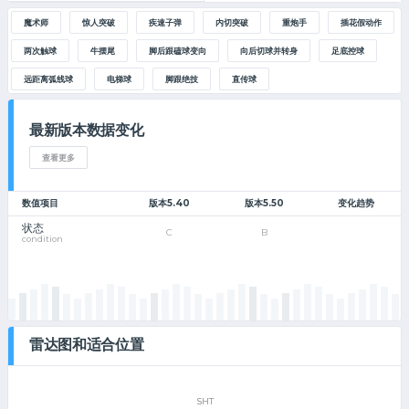
魔术师
惊人突破
疾速子弹
内切突破
重炮手
插花假动作
两次触球
牛摆尾
脚后跟磕球变向
向后切球并转身
足底控球
远距离弧线球
电梯球
脚跟绝技
直传球
最新版本数据变化
查看更多
数值项目
版本5.40
版本5.50
变化趋势
状态
C
B
condition
雷达图和适合位置