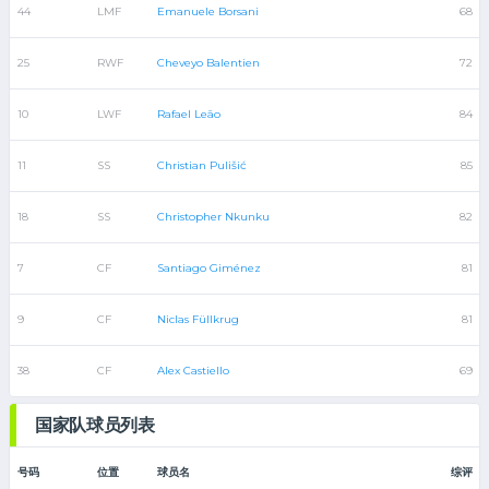
44
LMF
Emanuele Borsani
68
25
RWF
Cheveyo Balentien
72
10
LWF
Rafael Leão
84
11
SS
Christian Pulišić
85
18
SS
Christopher Nkunku
82
7
CF
Santiago Giménez
81
9
CF
Niclas Füllkrug
81
38
CF
Alex Castiello
69
国家队球员列表
号码
位置
球员名
综评