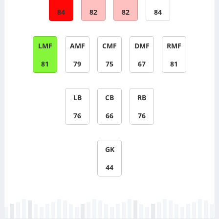
84
82
82
84
LMF
AMF
CMF
DMF
RMF
81
79
75
67
81
LB
CB
RB
76
66
76
GK
44