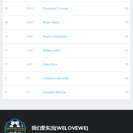
16
RWF
Francisco Trincão
83
18
RWF
Pedro Neto
83
13
LWF
Pedro Gonçalves
82
17
LWF
Rafael Leão
84
11
LWF
João Félix
83
7
CF
Cristiano Ronaldo
85
9
CF
Gonçalo Ramos
83
我们爱实况(WELOVEWE)