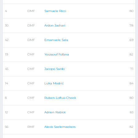
4
DMF
Samuele Ricci
80
30
DMF
Ardon Jashari
78
42
DMF
Emanuele Sala
69
19
CMF
Youssouf Fofana
82
45
CMF
Jacopo Sardo
71
14
CMF
Luka Modrić
84
8
CMF
Ruben Loftus-Cheek
80
12
CMF
Adrien Rabiot
83
56
RMF
Alexis Saelemaekers
82