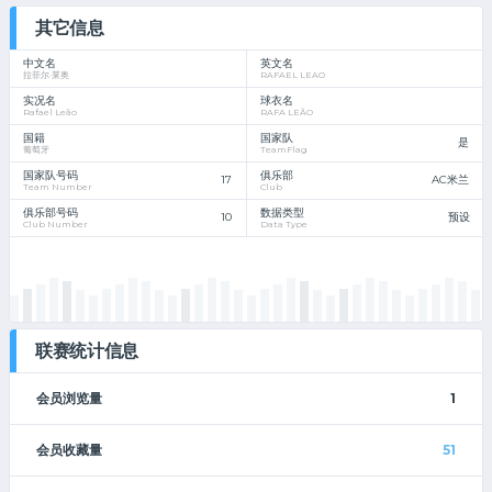
其它信息
中文名
英文名
拉菲尔·莱奥
RAFAEL LEAO
实况名
球衣名
Rafael Leão
RAFA LEÃO
国籍
国家队
是
葡萄牙
TeamFlag
国家队号码
俱乐部
17
AC米兰
Team Number
Club
俱乐部号码
数据类型
10
预设
Club Number
Data Type
联赛统计信息
会员浏览量
1
会员收藏量
51