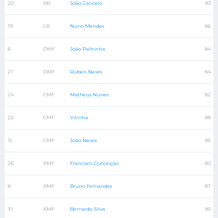
20
RB
João Cancelo
83
19
LB
Nuno Mendes
86
6
DMF
João Palhinha
84
21
DMF
Rúben Neves
84
24
CMF
Matheus Nunes
82
23
CMF
Vitinha
88
15
CMF
João Neves
85
26
RMF
Francisco Conceição
80
8
AMF
Bruno Fernandes
87
10
AMF
Bernardo Silva
85